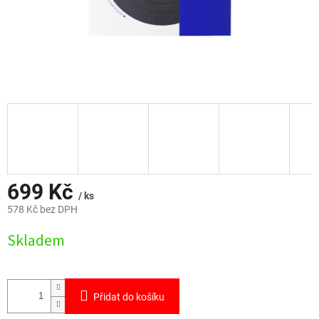
699 Kč
/ ks
578 Kč bez DPH
Měrná
Skladem
cena:
Přidat do košíku