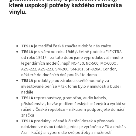
které uspokojí potřeby každého milovníka
vinylu.
TESLA
je tradiční česká značka = dobře nás znáte
TESLA
je s vámi od roku 1946 /včetně podniku ELEKTRA
od roku 1921/ = za tuto dobu jsme vyprodukovali mnoho
legendárních modelů, např. NC-450, NC-500, MC-600Q,
AZS-222, AZS-223, SM-260, SM-261, SP-820A, Condor,
některé do dnešních dnů používáte doma
TESLA
produkty jsou zárukou skvělé hodnoty za
investované peníze = tak tomu bylo v minulosti a bude i
nadále
TESLA
reprosoustavy, gramofon, audio kabely,
příslušenství, to vše je dílem českých inženýrů a vyrábí se
ručně v České republice = nákupem podporujete domácí
značku
TESLA
produkty určené k čistění desek a přenosek
nabízíme ve dvou řadách, jedna je vyráběna v EU a druhá v
Asii = každý si vybere dle své potřeby a možností