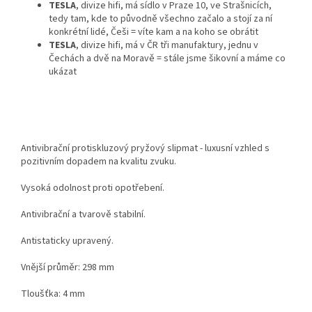
TESLA
, divize hifi, má sídlo v Praze 10, ve Strašnicích,
tedy tam, kde to původně všechno začalo a stojí za ní
konkrétní lidé, Češi = víte kam a na koho se obrátit
TESLA
, divize hifi, má v ČR tři manufaktury, jednu v
Čechách a dvě na Moravě = stále jsme šikovní a máme co
ukázat
Antivibrační protiskluzový pryžový slipmat - luxusní vzhled s
pozitivním dopadem na kvalitu zvuku.
Vysoká odolnost proti opotřebení.
Antivibrační a tvarově stabilní.
Antistaticky upravený.
Vnější průměr: 298 mm
Tloušťka: 4 mm