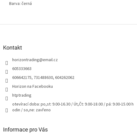
Barva: černá
Z
á
p
a
Kontakt
t
horizontrading
@
email.cz
í
605333663
606642175, 731488630, 604262062
Horizon na Facebooku
htptrading
otevírací doba: po,st: 9.00-16.30 / Út,Čt: 9.00-18.00 / pá: 9.00-15.00 h
odin / so,ne: zavřeno
Informace pro Vás