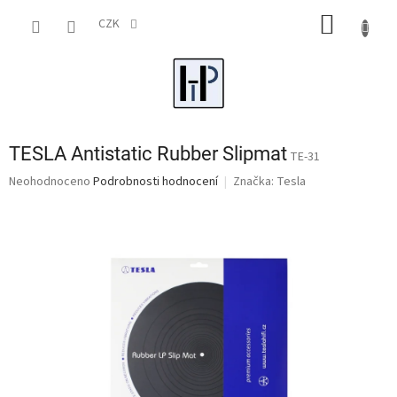
Přejít
NÁKUP
na
CZK
obsah
KOŠÍK
TESLA Antistatic Rubber Slipmat
TE-31
Průměrné
Neohodnoceno
Podrobnosti hodnocení
Značka:
Tesla
hodnocení
produktu
je
0,0
z
5
hvězdiček.