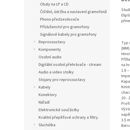
Obaly na LP a CD
Stud
Čištění, údržba a nastavení gramofonů
Elip
Phono předzesilovače
přin
Příslušenství pro gramofony
Signálové kabely pro gramofony
Reprosoustavy
Typ 
(MM)
Komponenty
Hmot
Osobní audio
Přítl
Digitální osobní přehrávače - stream
na hr
1.8 –
Audio a video stolky
Impe
Stojany pro reprosoustavy
Kapa
Kmit
Kabely
chara
Konektory
20 - 
Nářadí
Profi
Výst
Elektronické součástky
napě
Kvalitní přepěťové ochrany a filtry.
3.5 
Sluchátka
Barv