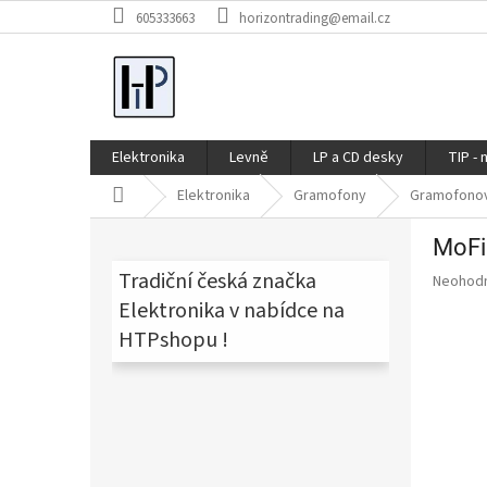
Přejít
605333663
horizontrading@email.cz
na
obsah
Elektronika
Levně
LP a CD desky
TIP - 
Domů
Elektronika
Gramofony
Gramofono
P
MoFi
o
s
Tradiční česká značka
Průměr
Neohod
t
hodnoce
Elektronika v nabídce na
produkt
r
HTPshopu !
je
a
0,0
n
z
n
5
í
hvězdič
p
a