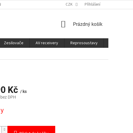
É SLUŽBY
CO JE DOBRÉ VĚDĚT
CZK
Přihlášení
NÁKUPNÍ
Prázdný košík
KOŠÍK
Zesilovače
AV receivery
Reprosoustavy
Sluchátka
90 Kč
/ ks
 bez DPH
ny