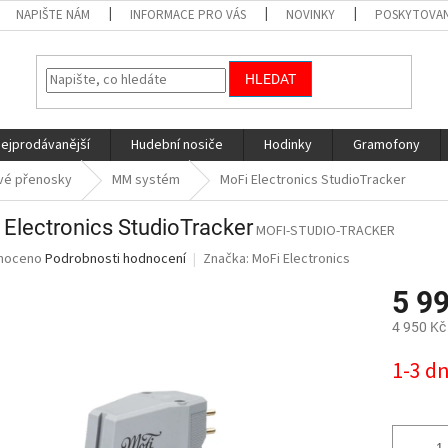
NAPIŠTE NÁM
INFORMACE PRO VÁS
NOVINKY
POSKYTOVAN
HLEDAT
nejprodávanější
Hudební nosiče
Hodinky
Gramofony
vé přenosky
MM systém
MoFi Electronics StudioTracker
 Electronics StudioTracker
MOFI-STUDIO-TRACKER
né
noceno
Podrobnosti hodnocení
Značka:
MoFi Electronics
ní
5 9
u
4 950 Kč
Měrná
1-3 d
cena:
ek.