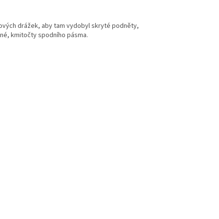
ových drážek, aby tam vydobyl skryté podněty,
něné, kmitočty spodního pásma.