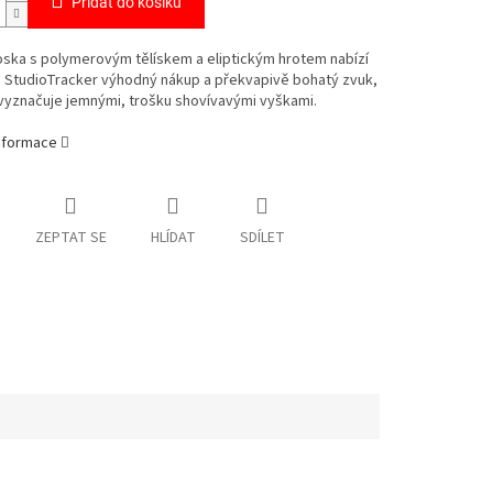
Přidat do košíku
ska s polymerovým tělískem a eliptickým hrotem nabízí
 StudioTracker výhodný nákup a překvapivě bohatý zvuk,
vyznačuje jemnými, trošku shovívavými vyškami.
informace
ZEPTAT SE
HLÍDAT
SDÍLET