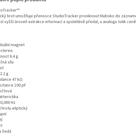
ioTracker™
tický hrot umožňuje přenosce StudioTracker proniknout hluboko do záznam
esl vyšší úroveň extrakce informací a spolehlivě předal, u analogu tolik ce
duální magnet
 stereo
nost 6.4 g
ačná síla
ot
 2.2 g
dance 47 kΩ
citance 100 pF
očtová
kteristika
20,000 Hz
l hrotu eliptický
upní
tí
mV
a šedá