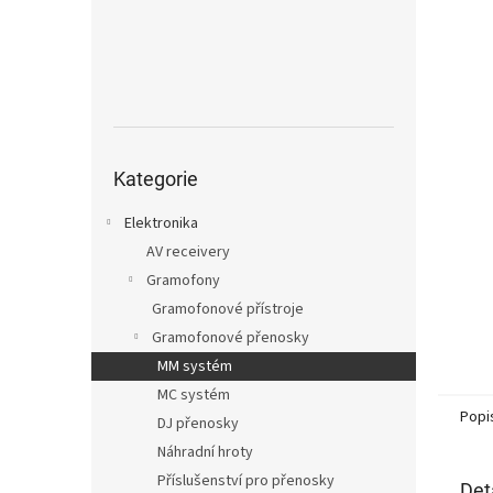
n
e
l
Přeskočit
kategorie
Kategorie
Elektronika
AV receivery
Gramofony
Gramofonové přístroje
Gramofonové přenosky
MM systém
MC systém
Popi
DJ přenosky
Náhradní hroty
Příslušenství pro přenosky
Det