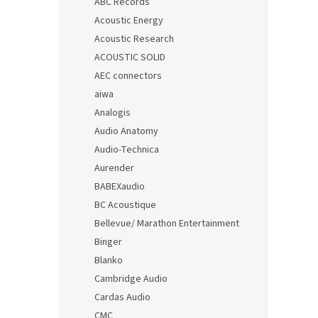
ABC Records
Acoustic Energy
Acoustic Research
ACOUSTIC SOLID
AEC connectors
aiwa
Analogis
Audio Anatomy
Audio-Technica
Aurender
BABEXaudio
BC Acoustique
Bellevue/ Marathon Entertainment
Binger
Blanko
Cambridge Audio
Cardas Audio
CMC