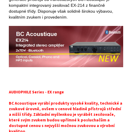
kompaktní integrovaný zesilovač EX-214 z finančně
dostupné třídy. Disponuje však solidně širokou výbavou,
kvalitním zvukem i provedením.
AUDIOPHILE Series - EX range
BC Acoustique vyrábí produkty vysoké kvality, technické a
zvukové úrovně, ovšem v cenové hladině přístrojů střední
a nižší třídy. Základní myšlenkou je vyrábět zesilovače,
které svým zvukem budou upřímné k posluchačům a
dostupné cenou s nejvyšší možnou zvukovou a výrobní
kvalitou.