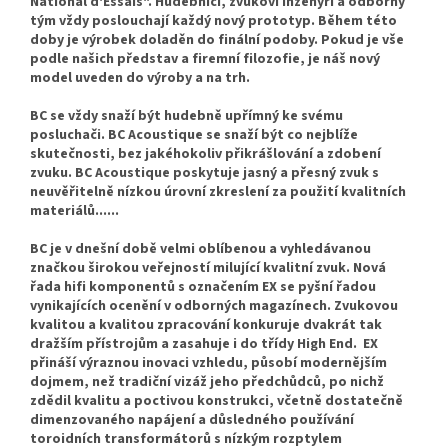
National d'Essais". Hudebníci, zvukoví inženýři a odborný
tým vždy poslouchají každý nový prototyp. Během této
doby je výrobek doladěn do finální podoby. Pokud je vše
podle našich představ a firemní filozofie, je náš nový
model uveden do výroby a na trh.
BC se vždy snaží být hudebně upřímný ke svému
posluchači. BC Acoustique se snaží být co nejblíže
skutečnosti, bez jakéhokoliv přikrášlování a zdobení
zvuku. BC Acoustique poskytuje jasný a přesný zvuk s
neuvěřitelně nízkou úrovní zkreslení za použití kvalitních
materiálů......
BC je v dnešní době velmi oblíbenou a vyhledávanou
značkou širokou veřejností milující kvalitní zvuk. Nová
řada hifi komponentů s označením EX se pyšní řadou
vynikajících ocenění v odborných magazínech. Zvukovou
kvalitou a kvalitou zpracování konkuruje dvakrát tak
dražším přístrojům a zasahuje i do třídy High End. EX
přináší výraznou inovaci vzhledu, působí modernějším
dojmem, než tradiční vizáž jeho předchůdců, po nichž
zdědil kvalitu a poctivou konstrukci, včetně dostatečně
dimenzovaného napájení a důsledného používání
toroidních transformátorů s nízkým rozptylem