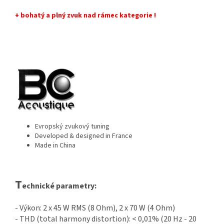
+ bohatý a plný zvuk nad rámec kategorie !
Evropský zvukový tuning
Developed & designed in France
Made in China
T
echnické parametry:
- Výkon: 2 x 45 W RMS (8 Ohm), 2 x 70 W (4 Ohm)
- THD (total harmony distortion): < 0,01% (20 Hz - 20