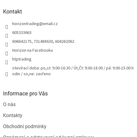
p
a
Kontakt
t
horizontrading
@
email.cz
í
605333663
606642175, 731488630, 604262062
Horizon na Facebooku
htptrading
otevírací doba: po,st: 9.00-16.30 / Út,Čt: 9.00-18.00 / pá: 9.00-15.00 h
odin / so,ne: zavřeno
Informace pro Vás
O nás
Kontakty
Obchodní podmínky