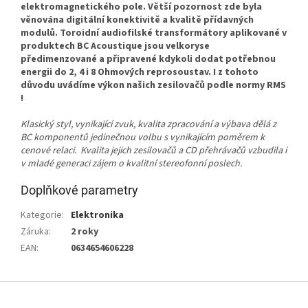
elektromagnetického pole. Větší pozornost zde byla
věnována digitální konektivitě a kvalitě přídavných
modulů. Toroidní audiofilské transformátory aplikované v
produktech BC Acoustique jsou velkoryse
předimenzované a připravené kdykoli dodat potřebnou
energii do 2, 4 i 8 Ohmových reprosoustav. I z tohoto
důvodu uvádíme výkon našich zesilovačů podle normy RMS
!
Klasický styl, vynikající zvuk, kvalita zpracování a výbava dělá z
BC komponentů jedinečnou volbu s vynikajícím poměrem k
cenové relaci. Kvalita jejich zesilovačů a CD přehrávačů vzbudila i
v mladé generaci zájem o kvalitní stereofonní poslech.
Doplňkové parametry
Kategorie
:
Elektronika
Záruka
:
2 roky
EAN
:
0634654606228
Z
á