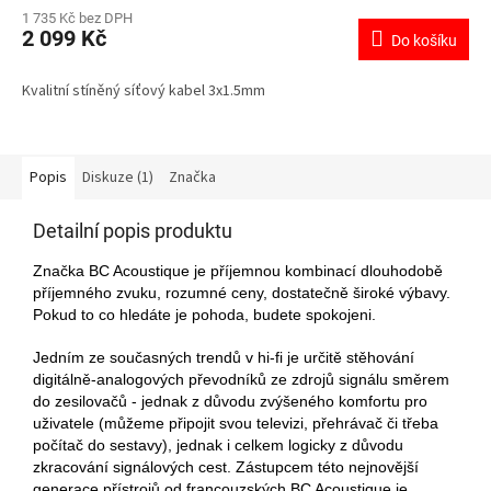
1 735 Kč bez DPH
2 099 Kč
Do košíku
Kvalitní stíněný síťový kabel 3x1.5mm
Popis
Diskuze (1)
Značka
Detailní popis produktu
Značka BC Acoustique je příjemnou kombinací dlouhodobě
příjemného zvuku, rozumné ceny, dostatečně široké výbavy.
Pokud to co hledáte je pohoda, budete spokojeni.
Jedním ze současných trendů v hi-fi je určitě stěhování
digitálně-analogových převodníků ze zdrojů signálu směrem
do zesilovačů - jednak z důvodu zvýšeného komfortu pro
uživatele (můžeme připojit svou televizi, přehrávač či třeba
počítač do sestavy), jednak i celkem logicky z důvodu
zkracování signálových cest. Zástupcem této nejnovější
generace přístrojů od francouzských BC Acoustique je