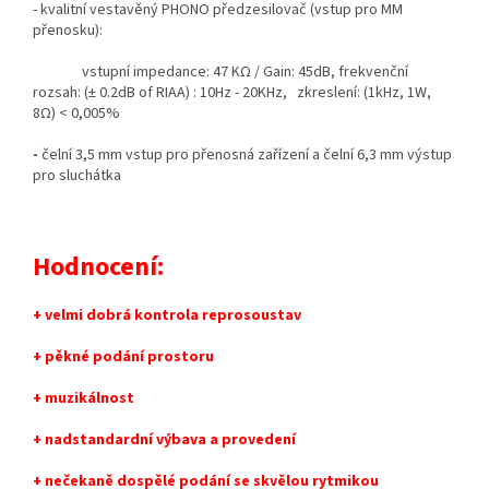
- kvalitní vestavěný PHONO předzesilovač (vstup pro MM
přenosku):
vstupní impedance: 47 KΩ / Gain: 45dB, frekvenční
rozsah: (± 0.2dB of RIAA) : 10Hz - 20KHz, zkreslení: (1kHz, 1W,
8Ω) < 0,005%
-
čelní 3,5 mm vstup pro přenosná zařízení a čelní 6,3 mm výstup
pro sluchátka
Hodnocení:
+ velmi dobrá kontrola reprosoustav
+ pěkné podání prostoru
+ muzikálnost
+ nadstandardní výbava a provedení
+ nečekaně dospělé podání se skvělou rytmikou