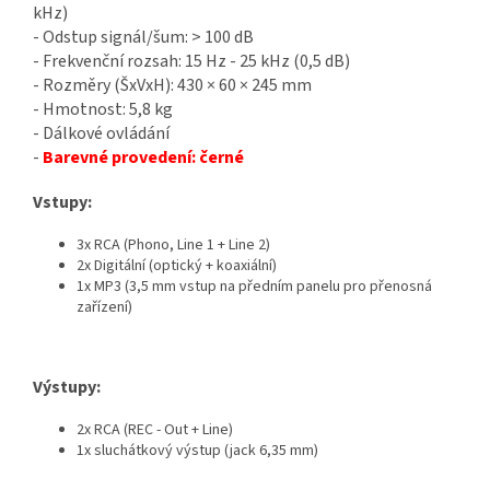
kHz)
- Odstup signál/šum: > 100 dB
- Frekvenční rozsah: 15 Hz - 25 kHz (0,5 dB)
- Rozměry (ŠxVxH): 430 × 60 × 245 mm
- Hmotnost: 5,8 kg
- Dálkové ovládání
-
Barevné provedení: černé
Vstupy:
3x RCA (Phono, Line 1 + Line 2)
2x Digitální (optický + koaxiální)
1x MP3 (3,5 mm vstup na předním panelu pro přenosná
zařízení)
Výstupy:
2x RCA (REC - Out + Line)
1x sluchátkový výstup (jack 6,35 mm)