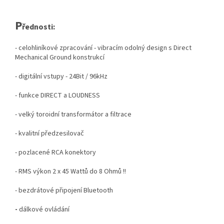
P
řednosti:
- celohliníkové zpracování - vibracím odolný design s Direct
Mechanical Ground konstrukcí
- digitální vstupy - 24Bit / 96kHz
- funkce DIRECT a LOUDNESS
- velký toroidní transformátor a filtrace
- kvalitní předzesilovač
- pozlacené RCA konektory
- RMS výkon 2 x 45 Wattů do 8 Ohmů !!
- bezdrátové připojení Bluetooth
-
dálkové ovládání