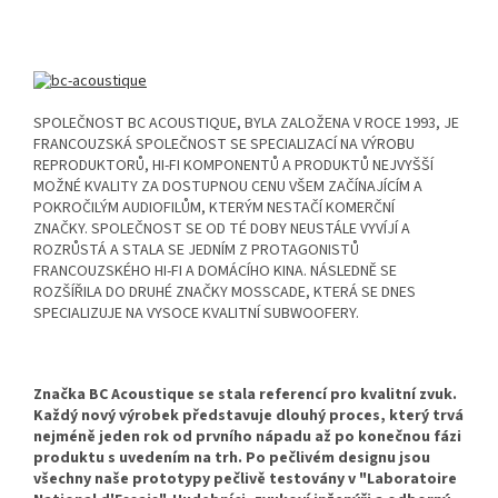
SPOLEČNOST BC ACOUSTIQUE, BYLA ZALOŽENA V ROCE 1993, JE
FRANCOUZSKÁ SPOLEČNOST SE SPECIALIZACÍ NA VÝROBU
REPRODUKTORŮ, HI-FI KOMPONENTŮ A PRODUKTŮ NEJVYŠŠÍ
MOŽNÉ KVALITY ZA DOSTUPNOU CENU VŠEM ZAČÍNAJÍCÍM A
POKROČILÝM AUDIOFILŮM, KTERÝM NESTAČÍ KOMERČNÍ
ZNAČKY. SPOLEČNOST SE OD TÉ DOBY NEUSTÁLE VYVÍJÍ A
ROZRŮSTÁ A STALA SE JEDNÍM Z PROTAGONISTŮ
FRANCOUZSKÉHO HI-FI A DOMÁCÍHO KINA. NÁSLEDNĚ SE
ROZŠÍŘILA DO DRUHÉ ZNAČKY MOSSCADE, KTERÁ SE DNES
SPECIALIZUJE NA VYSOCE KVALITNÍ SUBWOOFERY.
Značka BC Acoustique se stala referencí pro kvalitní zvuk.
Každý nový výrobek představuje dlouhý proces, který trvá
nejméně jeden rok od prvního nápadu až po konečnou fázi
produktu s uvedením na trh. Po pečlivém designu jsou
všechny naše prototypy pečlivě testovány v "Laboratoire