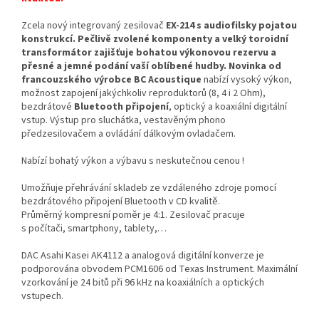
Zcela nový integrovaný zesilovač
EX-214 s audiofilsky pojatou
konstrukcí. Pečlivě zvolené komponenty a velký toroidní
transformátor zajišťuje bohatou výkonovou rezervu a
přesné a jemné podání vaší oblíbené hudby. Novinka od
francouzského výrobce BC Acoustique
nabízí vysoký výkon,
možnost zapojení jakýchkoliv reproduktorů (8, 4 i 2 Ohm),
bezdrátové
Bluetooth připojení
, optický a koaxiální digitální
vstup. Výstup pro sluchátka, vestavěným phono
předzesilovačem a ovládání dálkovým ovladačem.
Nabízí bohatý výkon a výbavu s neskutečnou cenou !
U
možňuje
přehrávání
skladeb ze vzdáleného zdroje
pomocí
bezdrátového
připojení Bluetooth
v CD
kvalitě.
P
růměrný
kompresní poměr je
4:1.
Zesilovač pracuje
s
počítači
,
smartphony,
tablety,…
DAC Asahi Kasei AK4112 a analogová digitální konverze je
podporována obvodem PCM1606 od Texas Instrument. Maximální
vzorkování je 24 bitů při 96 kHz na koaxiálních a optických
vstupech.