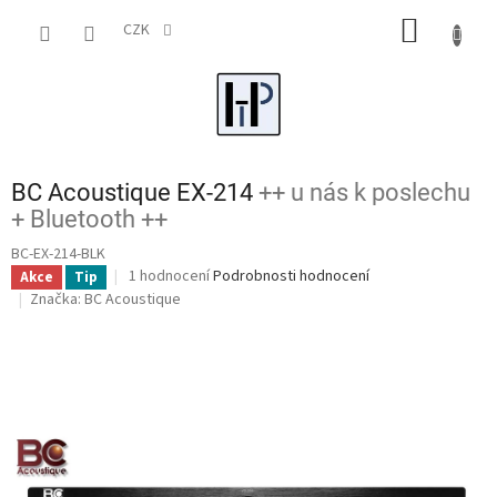
Přejít
NÁKUP
na
CZK
obsah
KOŠÍK
BC Acoustique EX-214
++ u nás k poslechu
+ Bluetooth ++
BC-EX-214-BLK
Průměrné
1 hodnocení
Podrobnosti hodnocení
Akce
Tip
hodnocení
Značka:
BC Acoustique
produktu
je
5,0
z
5
hvězdiček.