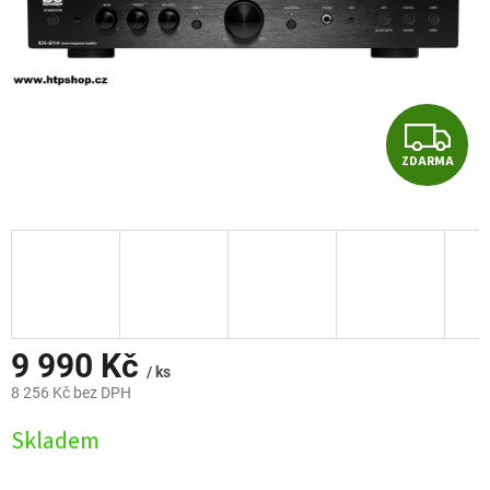
Z
ZDARMA
D
A
R
M
A
9 990 Kč
/ ks
8 256 Kč bez DPH
Měrná
Skladem
cena: