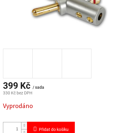
399 Kč
/ sada
330 Kč bez DPH
Měrná
Vyprodáno
cena:
Přidat do košíku