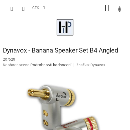
Přejít
NÁKUP
na
CZK
obsah
KOŠÍK
Dynavox - Banana Speaker Set B4 Angled
207528
Průměrné
Neohodnoceno
Podrobnosti hodnocení
Značka:
Dynavox
hodnocení
produktu
je
0,0
z
5
hvězdiček.