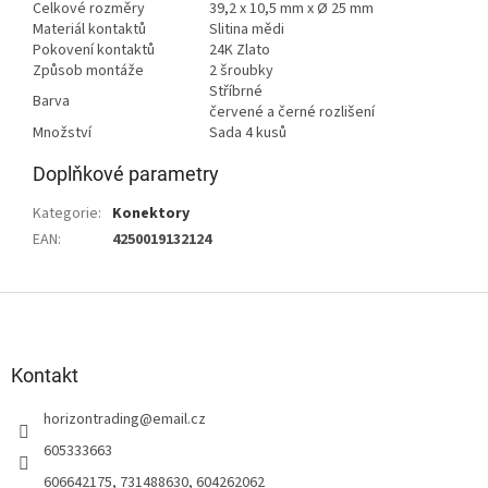
Celkové rozměry
39,2 x 10,5 mm x Ø 25 mm
Materiál kontaktů
Slitina mědi
Pokovení kontaktů
24K Zlato
Způsob montáže
2 šroubky
Stříbrné
Barva
červené a černé rozlišení
Množství
Sada 4 kusů
Doplňkové parametry
Kategorie
:
Konektory
EAN
:
4250019132124
Z
á
p
a
Kontakt
t
horizontrading
@
email.cz
í
605333663
606642175, 731488630, 604262062