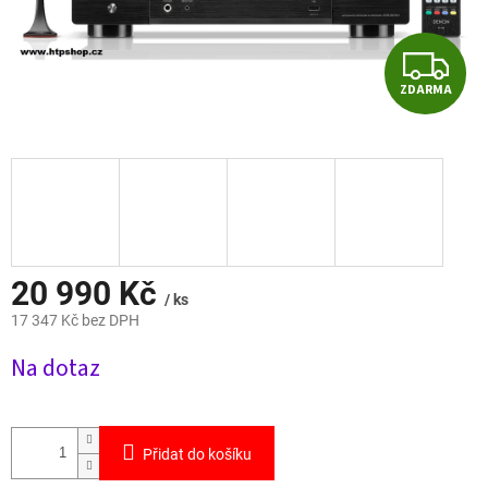
Z
ZDARMA
D
A
R
M
A
20 990 Kč
/ ks
17 347 Kč bez DPH
Měrná
Na dotaz
cena:
Přidat do košíku