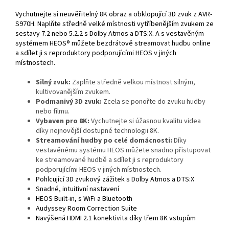
Vychutnejte si neuvěřitelný 8K obraz a obklopující 3D zvuk z AVR-
S970H. Naplňte středně velké místnosti vytříbenějším zvukem ze
sestavy 7.2 nebo 5.2.2 s Dolby Atmos a DTS:X. A s vestavěným
systémem HEOS® můžete bezdrátově streamovat hudbu online
a sdílet ji s reproduktory podporujícími HEOS v jiných
místnostech.
Silný zvuk:
Zaplňte středně velkou místnost silným,
kultivovanějším zvukem.
Podmanivý 3D zvuk:
Zcela se ponořte do zvuku hudby
nebo filmu.
Vybaven pro 8K:
Vychutnejte si úžasnou kvalitu videa
díky nejnovější dostupné technologii 8K.
Streamování hudby po celé domácnosti:
Díky
vestavěnému systému HEOS můžete snadno přistupovat
ke streamované hudbě a sdílet ji s reproduktory
podporujícími HEOS v jiných místnostech.
Pohlcující 3D zvukový zážitek s Dolby Atmos a DTS:X
Snadné, intuitivní nastavení
HEOS Built-in, s WiFi a Bluetooth
Audyssey Room Correction Suite
Navýšená HDMI 2.1 konektivita díky třem 8K vstupům