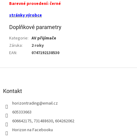
Barevné provedení: černé
stránky výrobce
Doplňkové parametry
Kategorie
:
AV přijímače
Záruka
:
2 roky
EAN
:
0747192138530
Z
á
p
a
Kontakt
t
horizontrading
@
email.cz
í
605333663
606642175, 731488630, 604262062
Horizon na Facebooku