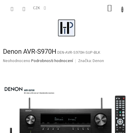
Přejít
NÁKUP
na
CZK
obsah
KOŠÍK
Denon AVR-S970H
DEN-AVR-S970H-SUP-BLK
Průměrné
Neohodnoceno
Podrobnosti hodnocení
Značka:
Denon
hodnocení
produktu
je
0,0
z
5
hvězdiček.