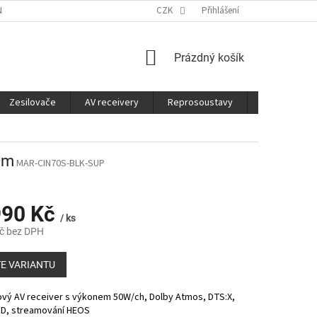
É SLUŽBY
CO JE DOBRÉ VĚDĚT
CZK
Přihlášení
NÁKUPNÍ
Prázdný košík
KOŠÍK
Zesilovače
AV receivery
Reprosoustavy
Sluchátka
0m
MAR-CIN70S-BLK-SUP
990 Kč
/ ks
č bez DPH
E VARIANTU
ový AV receiver s výkonem 50W/ch, Dolby Atmos, DTS:X,
 HD, streamování HEOS