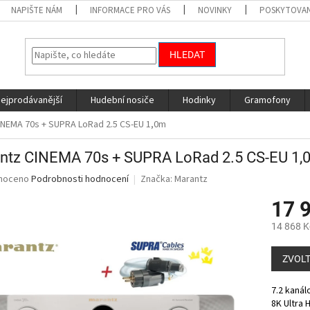
NAPIŠTE NÁM
INFORMACE PRO VÁS
NOVINKY
POSKYTOVAN
HLEDAT
nejprodávanější
Hudební nosiče
Hodinky
Gramofony
INEMA 70s + SUPRA LoRad 2.5 CS-EU 1,0m
ntz CINEMA 70s + SUPRA LoRad 2.5 CS-EU 1,
né
noceno
Podrobnosti hodnocení
Značka:
Marantz
ní
17 
u
14 868 K
Měrná
cena:
ZVOLT
ek.
7.2 kanál
8K Ultra