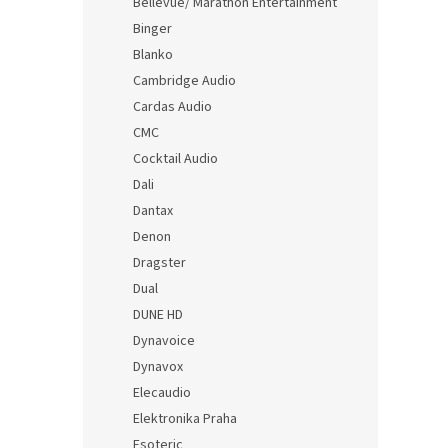
Bellevue/ Marathon Entertainment
Binger
Blanko
Cambridge Audio
Cardas Audio
CMC
Cocktail Audio
Dali
Dantax
Denon
Dragster
Dual
DUNE HD
Dynavoice
Dynavox
Elecaudio
Elektronika Praha
Esoteric