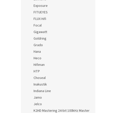
Exposure
FITUEYES
FLUX Hifi
Focal
Gigawatt
Goldring
Grado
Hana
Heco
Hifiman
HTP
Choseal
Inakustik
Indiana Line
Jamo
Jelco
K2HD Mastering 24-bit 100kHz Master