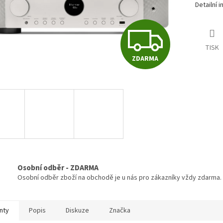
Detailní 
Z
TISK
ZDARMA
D
A
R
M
Osobní odběr - ZDARMA
Osobní odběr zboží na obchodě je u nás pro zákazníky vždy zdarma.
A
nty
Popis
Diskuze
Značka