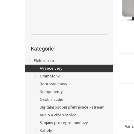
n
e
l
Přeskočit
kategorie
Kategorie
Elektronika
AV receivery
Gramofony
Reprosoustavy
Komponenty
Osobní audio
Digitální osobní přehrávače - stream
Audio a video stolky
Stojany pro reprosoustavy
Varia
Kabely