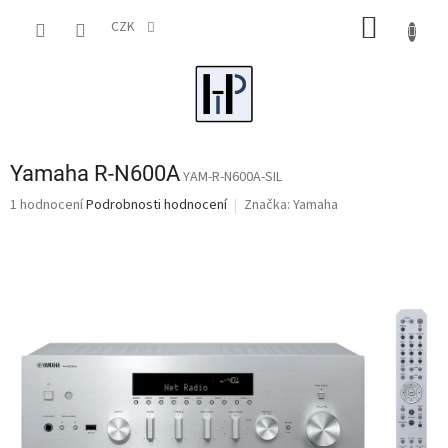
Přejít
NÁKUP
na
CZK
obsah
KOŠÍK
Yamaha R-N600A
YAM-R-N600A-SIL
Průměrné
1 hodnocení
Podrobnosti hodnocení
Značka:
Yamaha
hodnocení
produktu
je
4,0
z
5
hvězdiček.