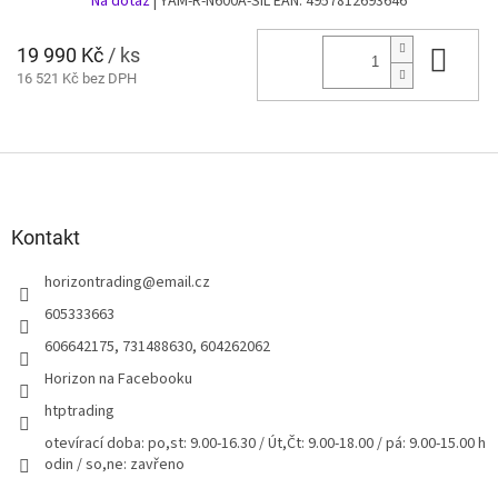
Na dotaz
| YAM-R-N600A-SIL
EAN:
4957812693646
19 990 Kč
/ ks
Do 
16 521 Kč bez DPH
Z
á
p
a
Kontakt
t
horizontrading
@
email.cz
í
605333663
606642175, 731488630, 604262062
Horizon na Facebooku
htptrading
otevírací doba: po,st: 9.00-16.30 / Út,Čt: 9.00-18.00 / pá: 9.00-15.00 h
odin / so,ne: zavřeno