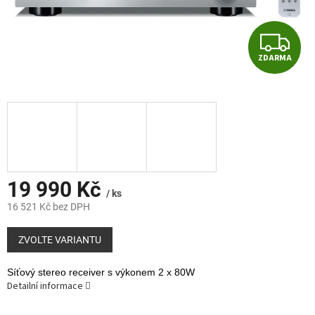
Z
ZDARMA
D
A
R
M
A
19 990 Kč
/ ks
16 521 Kč bez DPH
Měrná
cena:
ZVOLTE VARIANTU
Síťový stereo receiver s výkonem 2 x 80W
Detailní informace