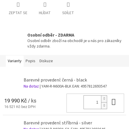
ZEPTAT SE
HLÍDAT
SDÍLET
Osobní odběr - ZDARMA
Osobní odběr zboží na obchodě je u nás pro zákazníky
vždy zdarma.
Varianty
Popis
Diskuze
Barevné provedení: černá - black
Na dotaz
| YAM-R-N600A-BLK
EAN:
4957812693547
19 990 Kč
/ ks
Do 
16 521 Kč bez DPH
Barevné provedení: stříbrná - silver