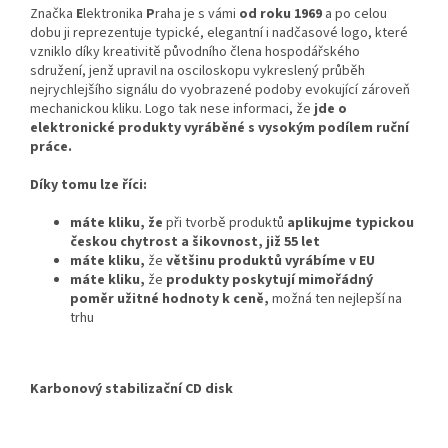
Značka
E
lektronika
P
raha je s vámi
od roku 1969
a po celou
dobu ji reprezentuje typické, elegantní i nadčasové logo, které
vzniklo díky kreativitě původního člena hospodářského
sdružení, jenž upravil na osciloskopu vykreslený průběh
nejrychlejšího signálu do vyobrazené podoby evokující zároveň
mechanickou kliku. Logo tak nese informaci, že
jde o
elektronické produkty vyráběné s vysokým podílem ruční
práce.
Díky tomu lze říci:
máte kliku,
že
při tvorbě produktů
aplikujme typickou
českou chytrost a šikovnost, již 55 let
máte kliku,
že
většinu produktů vyrábíme v EU
máte kliku,
že
produkty poskytují mimořádný
poměr užitné hodnoty k ceně,
možná ten nejlepší na
trhu
Karbonový stabilizační CD disk