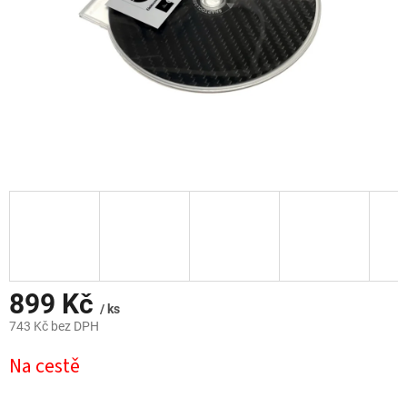
899 Kč
/ ks
743 Kč bez DPH
Měrná
Na cestě
cena: