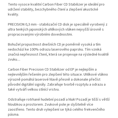
Tento vysoce kvalitní Carbon Fiber CD Stabilizer je ideální pro
udržení stability, bezchybného čtení a zlepšení akustické
kvality.
PRECISION 0,3 mm - stabilizační CD disk je speciálně vyrobený z
ultra tenkých japonských uhlíkových vláken nejvyšší úrovně s
propracovanými výrobními dovednostmi.
Bohužel propustnost dnešních CD je poměrně vysoká a tím
nedochází ke 100% odrazu laserového paprsku. Tím vzniká
značná nepřesnost čtení, která se projevuje na výsledné kvalitě
zvuku....
Carbon Fiber Precision CD Stabilizer od EP je nejlepším a
nejlevnějším řešením pro zlepšení této situace. Uhlíkové vlákno
výrazně pomáhá laserové hlavě přesně a dokonale přečíst
původní digitální signály. Zabraňuje tvorbě rozptylu a odrazu a
také vytváří velkou stínící vrstvu.
Odstraňuje rotrhané hudební pozadí a hluk! Pozadí je tišší s větší
hloubkou a prostorem. Zvukové pole je slyšitelně více
zaostřeno. Tento druh vylepšení se týká celého frekvenčního
pásma.