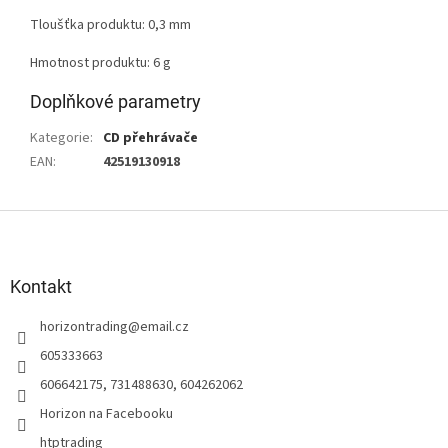
Tloušťka produktu: 0,3 mm
Hmotnost produktu: 6 g
Doplňkové parametry
Kategorie
:
CD přehrávače
EAN
:
42519130918
Z
á
p
a
Kontakt
t
horizontrading
@
email.cz
í
605333663
606642175, 731488630, 604262062
Horizon na Facebooku
htptrading