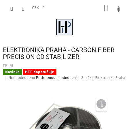
Přejít
NÁKUP
na
CZK
obsah
KOŠÍK
ELEKTRONIKA PRAHA - CARBON FIBER
PRECISION CD STABILIZER
EP125
Novinka
HTP doporučuje
Průměrné
Neohodnoceno
Podrobnosti hodnocení
Značka:
Elektronika Praha
hodnocení
produktu
je
0,0
z
5
hvězdiček.