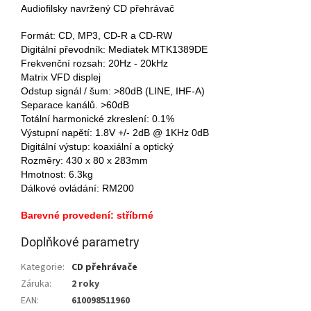
Audiofilsky navržený CD přehrávač
Formát: CD, MP3, CD-R a CD-RW
Digitální převodník: Mediatek MTK1389DE
Frekvenční rozsah: 20Hz - 20kHz
Matrix VFD displej
Odstup signál / šum: >80dB (LINE, IHF-A)
Separace kanálů. >60dB
Totální harmonické zkreslení: 0.1%
Výstupní napětí: 1.8V +/- 2dB @ 1KHz 0dB
Digitální výstup: koaxiální a optický
Rozměry: 430 x 80 x 283mm
Hmotnost: 6.3kg
Dálkové ovládání: RM200
Barevné provedení: stříbrné
Doplňkové parametry
Kategorie
:
CD přehrávače
Záruka
:
2 roky
EAN
:
610098511960