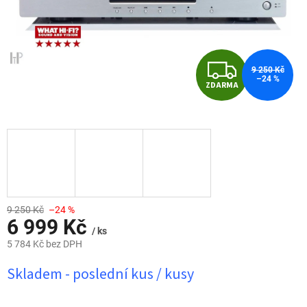
Z
9 250 Kč
–24 %
ZDARMA
D
A
R
M
A
9 250 Kč
–24 %
6 999 Kč
/ ks
5 784 Kč bez DPH
Měrná
Skladem - poslední kus / kusy
cena: