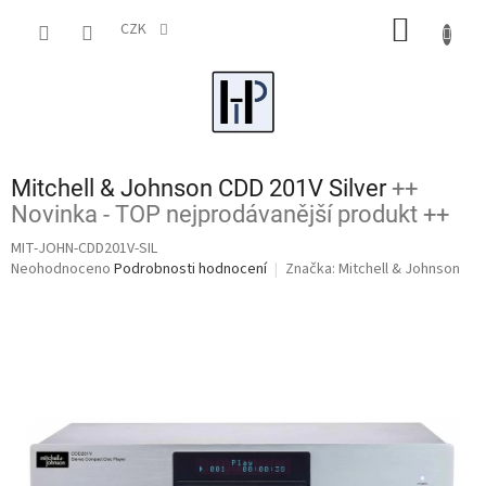
Přejít
NÁKUP
na
CZK
obsah
KOŠÍK
Mitchell & Johnson CDD 201V Silver
++
Novinka - TOP nejprodávanější produkt ++
MIT-JOHN-CDD201V-SIL
Průměrné
Neohodnoceno
Podrobnosti hodnocení
Značka:
Mitchell & Johnson
hodnocení
produktu
je
0,0
z
5
hvězdiček.