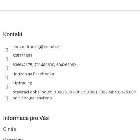
Z
á
p
a
Kontakt
t
horizontrading
@
email.cz
í
605333663
606642175, 731488630, 604262062
Horizon na Facebooku
htptrading
otevírací doba: po,st: 9.00-16.30 / Út,Čt: 9.00-18.00 / pá: 9.00-15.00 h
odin / so,ne: zavřeno
Informace pro Vás
O nás