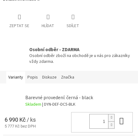
ZEPTAT SE
HLÍDAT
SDÍLET
Osobní odběr - ZDARMA
Osobní odběr zboží na obchodě je u nás pro zákazníky
vždy zdarma.
Varianty
Popis
Diskuze
Značka
Barevné provedení: černá - black
Skladem
| DYN-DEF-DC5-BLK
6 990 Kč
/ ks
Do 
5 777 Kč bez DPH