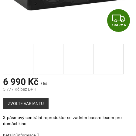
Z
ZDARMA
D
A
R
M
A
6 990 Kč
/ ks
5 777 Kč bez DPH
Měrná
cena:
ZVOLTE VARIANTU
3-pásmový centrální reproduktor se zadním bassreflexem pro
domácí kino
Detailní informace