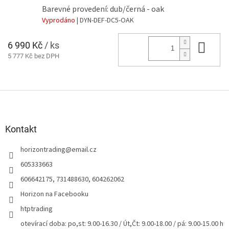
Barevné provedení: dub/černá - oak
Vyprodáno
| DYN-DEF-DC5-OAK
6 990 Kč
/ ks
Do 
5 777 Kč bez DPH
Z
á
p
a
Kontakt
t
horizontrading
@
email.cz
í
605333663
606642175, 731488630, 604262062
Horizon na Facebooku
htptrading
otevírací doba: po,st: 9.00-16.30 / Út,Čt: 9.00-18.00 / pá: 9.00-15.00 h