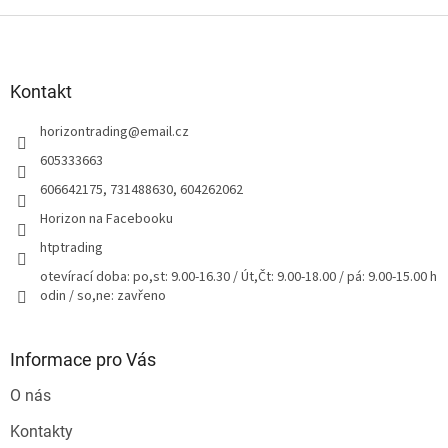
Z
á
p
a
Kontakt
t
horizontrading
@
email.cz
í
605333663
606642175, 731488630, 604262062
Horizon na Facebooku
htptrading
otevírací doba: po,st: 9.00-16.30 / Út,Čt: 9.00-18.00 / pá: 9.00-15.00 h
odin / so,ne: zavřeno
Informace pro Vás
O nás
Kontakty