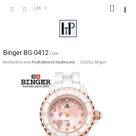
Přejít
NÁKUP
na
CZK
obsah
KOŠÍK
Binger BG-0412
1186
Průměrné
Neohodnoceno
Podrobnosti hodnocení
Značka:
Binger
hodnocení
produktu
je
0,0
z
5
hvězdiček.