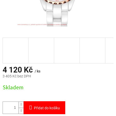
4 120 Kč
/ ks
3 405 Kč bez DPH
Měrná
Skladem
cena:
Přidat do košíku