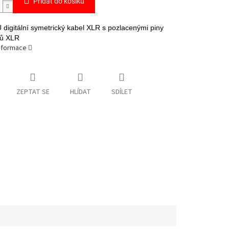
Přidat do košíku
digitální symetrický kabel XLR s pozlacenými piny
rů XLR
informace
ZEPTAT SE
HLÍDAT
SDÍLET