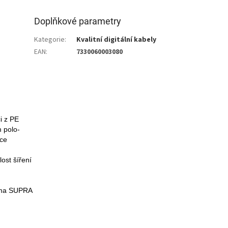
Doplňkové parametry
Kategorie
:
Kvalitní digitální kabely
EAN
:
7330060003080
i z PE
m polo-
bce
lost šíření
irma SUPRA