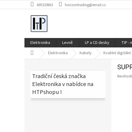
Přejít
605333663
horizontrading@email.cz
na
obsah
Elektronika
Levně
LP a CD desky
TIP - 
Domů
Elektronika
Kabely
Kvalitní digitáln
P
SUPR
o
s
Tradiční česká značka
Průměr
Neohod
t
hodnoce
Elektronika v nabídce na
produkt
r
HTPshopu !
je
a
0,0
n
z
n
5
í
hvězdič
p
a