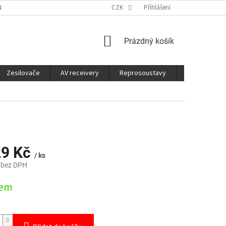
É SLUŽBY
CO JE DOBRÉ VĚDĚT
CZK
Přihlášení
NÁKUPNÍ
Prázdný košík
KOŠÍK
Zesilovače
AV receivery
Reprosoustavy
Sluchátka
29 Kč
/ ks
 bez DPH
dem