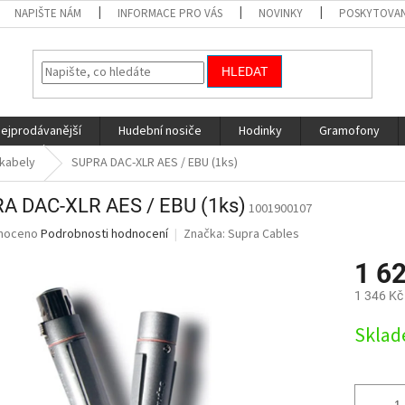
NAPIŠTE NÁM
INFORMACE PRO VÁS
NOVINKY
POSKYTOVAN
HLEDAT
nejprodávanější
Hudební nosiče
Hodinky
Gramofony
í kabely
SUPRA DAC-XLR AES / EBU (1ks)
A DAC-XLR AES / EBU (1ks)
1001900107
né
noceno
Podrobnosti hodnocení
Značka:
Supra Cables
ní
1 6
u
1 346 Kč
Měrná
Skla
cena:
ek.