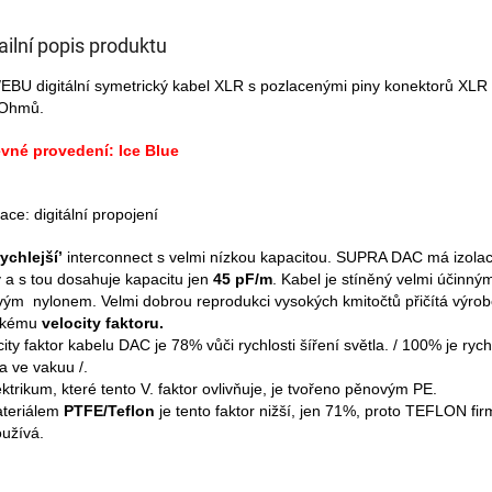
ailní popis produktu
EBU digitální symetrický kabel XLR s pozlacenými piny konektorů XLR
 Ohmů.
vné provedení: Ice Blue
ace: digitální propojení
rychlejší’
interconnect s velmi nízkou kapacitou. SUPRA DAC má izolac
 a s tou dosahuje kapacitu jen
45 pF/m
. Kabel je stíněný velmi účinný
vým nylonem. Velmi dobrou reprodukci vysokých kmitočtů přičítá výro
okému
velocity faktoru.
city faktor kabelu DAC je 78% vůči rychlosti šíření světla. / 100% je rych
la ve vakuu /.
ektrikum, které tento V. faktor ovlivňuje, je tvořeno pěnovým PE.
teriálem
PTFE/Teflon
je tento faktor nižší, jen 71%, proto TEFLON f
užívá.