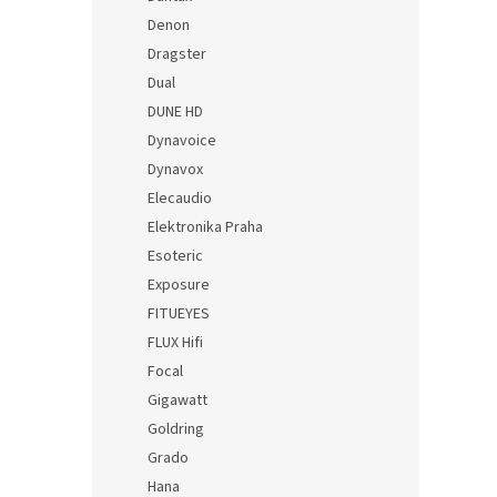
Denon
Dragster
Dual
DUNE HD
Dynavoice
Dynavox
Elecaudio
Elektronika Praha
Esoteric
Exposure
FITUEYES
FLUX Hifi
Focal
Gigawatt
Goldring
Grado
Hana