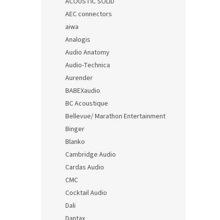
ACOUSTIC SOLID
AEC connectors
aiwa
Analogis
Audio Anatomy
Audio-Technica
Aurender
BABEXaudio
BC Acoustique
Bellevue/ Marathon Entertainment
Binger
Blanko
Cambridge Audio
Cardas Audio
CMC
Cocktail Audio
Dali
Dantax