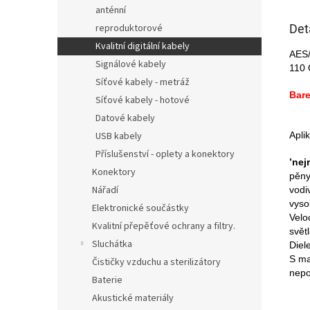
anténní
Det
reproduktorové
Kvalitní digitální kabely
AES/
Signálové kabely
110
Síťové kabely - metráž
Bare
Síťové kabely - hotové
Datové kabely
Aplik
USB kabely
Příslušenství - oplety a konektory
’nej
Konektory
pěny
Nářadí
vodi
vys
Elektronické součástky
Velo
Kvalitní přepěťové ochrany a filtry.
svět
Sluchátka
Diel
S ma
Čističky vzduchu a sterilizátory
nepo
Baterie
Akustické materiály