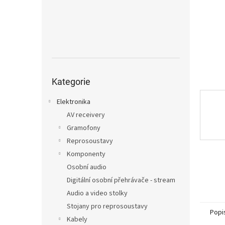
n
e
l
Přeskočit
kategorie
Kategorie
Elektronika
AV receivery
Gramofony
Reprosoustavy
Komponenty
Osobní audio
Digitální osobní přehrávače - stream
Audio a video stolky
Stojany pro reprosoustavy
Popi
Kabely