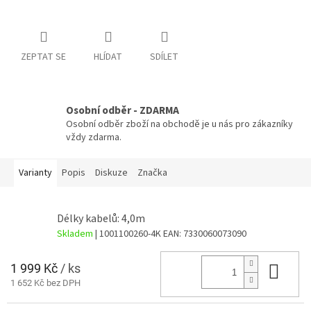
ZEPTAT SE
HLÍDAT
SDÍLET
Osobní odběr - ZDARMA
Osobní odběr zboží na obchodě je u nás pro zákazníky
vždy zdarma.
Varianty
Popis
Diskuze
Značka
Délky kabelů: 4,0m
Skladem
| 1001100260-4K
EAN:
7330060073090
1 999 Kč
/ ks
Do 
1 652 Kč bez DPH