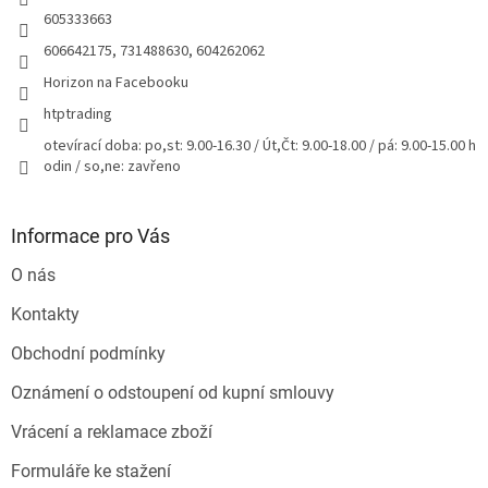
605333663
606642175, 731488630, 604262062
Horizon na Facebooku
htptrading
otevírací doba: po,st: 9.00-16.30 / Út,Čt: 9.00-18.00 / pá: 9.00-15.00 h
odin / so,ne: zavřeno
Informace pro Vás
O nás
Kontakty
Obchodní podmínky
Oznámení o odstoupení od kupní smlouvy
Vrácení a reklamace zboží
Formuláře ke stažení