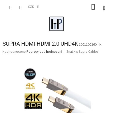
Přejít
NÁKUP
na
CZK
obsah
KOŠÍK
SUPRA HDMI-HDMI 2.0 UHD4K
1001100260-4K
Průměrné
Neohodnoceno
Podrobnosti hodnocení
Značka:
Supra Cables
hodnocení
produktu
je
0,0
z
5
hvězdiček.