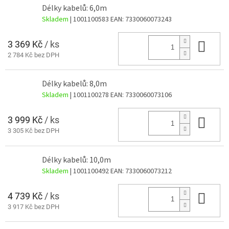
Délky kabelů: 6,0m
Skladem
| 1001100583
EAN:
7330060073243
3 369 Kč
/ ks
Do 
2 784 Kč bez DPH
Délky kabelů: 8,0m
Skladem
| 1001100278
EAN:
7330060073106
3 999 Kč
/ ks
Do 
3 305 Kč bez DPH
Délky kabelů: 10,0m
Skladem
| 1001100492
EAN:
7330060073212
4 739 Kč
/ ks
Do 
3 917 Kč bez DPH