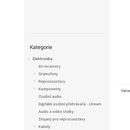
n
e
l
Přeskočit
kategorie
Kategorie
Elektronika
AV receivery
Gramofony
Reprosoustavy
Komponenty
Varia
Osobní audio
Digitální osobní přehrávače - stream
Audio a video stolky
Stojany pro reprosoustavy
Kabely