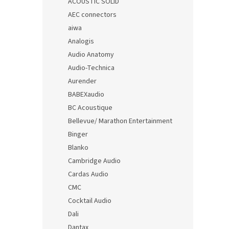
ACOUSTIC SOLID
AEC connectors
aiwa
Analogis
Audio Anatomy
Audio-Technica
Aurender
BABEXaudio
BC Acoustique
Bellevue/ Marathon Entertainment
Binger
Blanko
Cambridge Audio
Cardas Audio
CMC
Cocktail Audio
Dali
Dantax