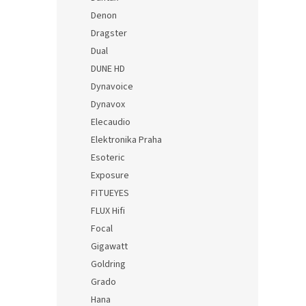
Denon
Dragster
Dual
DUNE HD
Dynavoice
Dynavox
Elecaudio
Elektronika Praha
Esoteric
Exposure
FITUEYES
FLUX Hifi
Focal
Gigawatt
Goldring
Grado
Hana