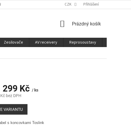
É SLUŽBY
CO JE DOBRÉ VĚDĚT
CZK
Přihlášení
NÁKUPNÍ
Prázdný košík
KOŠÍK
Zesilovače
AV receivery
Reprosoustavy
Sluchátka
 299 Kč
/ ks
 Kč
bez DPH
E VARIANTU
abel s koncovkami Toslink