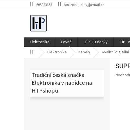
Přejít
605333663
horizontrading@email.cz
na
obsah
Elektronika
Levně
LP a CD desky
TIP - 
Domů
Elektronika
Kabely
Kvalitní digitáln
P
SUPR
o
s
Tradiční česká značka
Průměr
Neohod
t
hodnoce
Elektronika v nabídce na
produkt
r
HTPshopu !
je
a
0,0
n
z
n
5
í
hvězdič
p
a