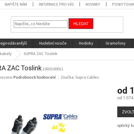
NAPIŠTE NÁM
INFORMACE PRO VÁS
NOVINKY
POSKYTOVAN
HLEDAT
nejprodávanější
Hudební nosiče
Hodinky
Gramofony
í kabely
SUPRA ZAC Toslink
A ZAC Toslink
1003100011
né
noceno
Podrobnosti hodnocení
Značka:
Supra Cables
ní
od
1
u
od
1 074
Měrná
cena:
ZVOLT
ek.
optický k