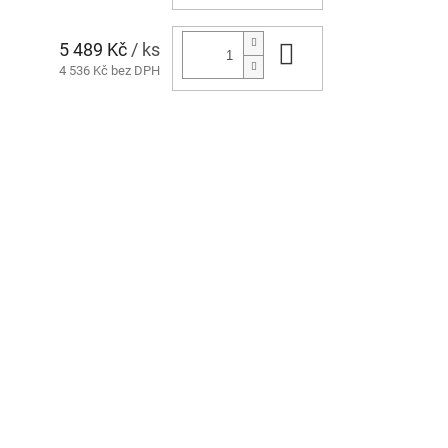
5 489 Kč
/ ks
Do košíku
4 536 Kč bez DPH