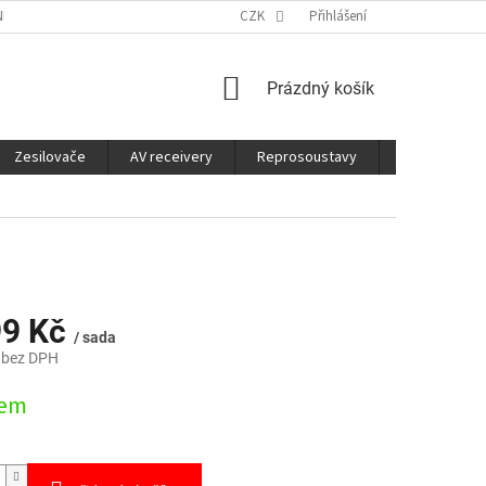
É SLUŽBY
CO JE DOBRÉ VĚDĚT
CZK
Přihlášení
NÁKUPNÍ
Prázdný košík
KOŠÍK
Zesilovače
AV receivery
Reprosoustavy
Sluchátka
99 Kč
/ sada
 bez DPH
dem