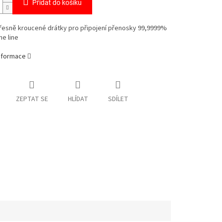
Přidat do košíku
přesně kroucené drátky pro připojení přenosky 99,9999%
ne line
informace
ZEPTAT SE
HLÍDAT
SDÍLET