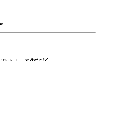
ne
y
9999% 6N OFC Fine čistá měď