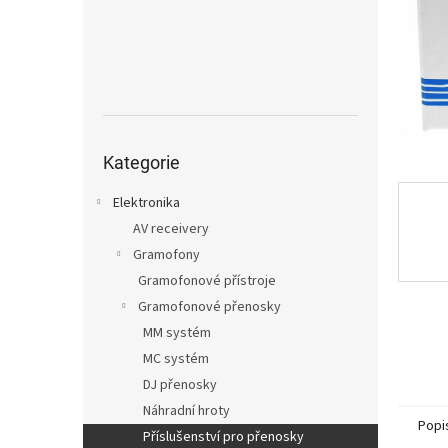
n
e
l
Přeskočit
kategorie
Kategorie
Elektronika
AV receivery
Gramofony
Gramofonové přístroje
Gramofonové přenosky
MM systém
MC systém
DJ přenosky
Náhradní hroty
Popi
Příslušenství pro přenosky