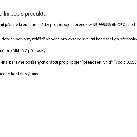
ailní popis produktu
itní přesně kroucené drátky pro připojení přenosky 99,9999% 6N OFC fine li
i dobrá vodivost, zvláště vhodná pro vysoce kvalitní headshelly a přenosk
né pro MM i MC přenosky
 4ks barevně odlišených drátků pro připojení přenosek, vnitřní vodič 99,
acené kontakty / piny