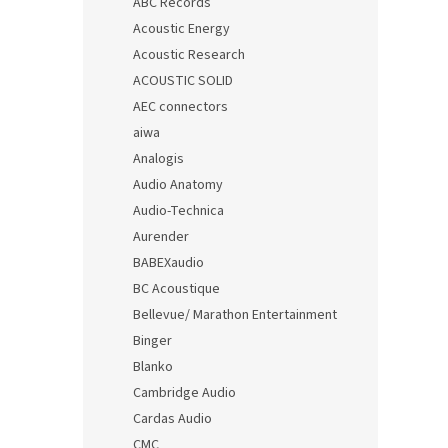
ABC Records
Acoustic Energy
Acoustic Research
ACOUSTIC SOLID
AEC connectors
aiwa
Analogis
Audio Anatomy
Audio-Technica
Aurender
BABEXaudio
BC Acoustique
Bellevue/ Marathon Entertainment
Binger
Blanko
Cambridge Audio
Cardas Audio
CMC