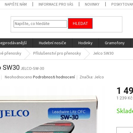
NAPIŠTE NÁM
INFORMACE PRO VÁS
NOVINKY
POSKYTOVAN
HLEDAT
nejprodávanější
Hudební nosiče
Hodinky
Gramofony
vé přenosky
Příslušenství pro přenosky
Jelco SW30
o SW30
JELCO-SW-30
Průměrné
Neohodnoceno
Podrobnosti hodnocení
Značka:
Jelco
hodnocení
produktu
1 4
je
1 239 Kč
0,0
z
Měrná
Skla
5
cena:
hvězdiček.