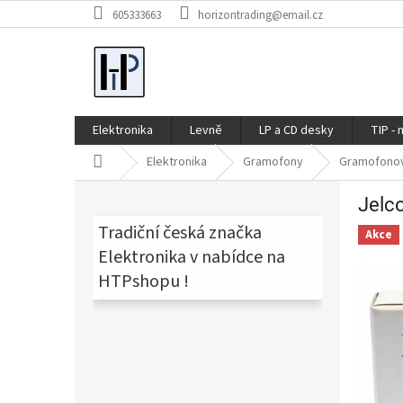
Přejít
605333663
horizontrading@email.cz
na
obsah
Elektronika
Levně
LP a CD desky
TIP - 
Domů
Elektronika
Gramofony
Gramofono
P
Jelc
o
s
Tradiční česká značka
Akce
t
Elektronika v nabídce na
r
HTPshopu !
a
n
n
í
p
a