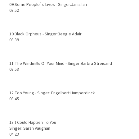
09
Some People`s Lives - Singer:Janis Ian
03:52
10
Black Orpheus - Singer:Beegie Adair
03:39
11
The Windmills Of Your Mind - Singer:Barbra Streisand
03:53
12
Too Young - Singer: Engelbert Humperdinck
03:45
13
It Could Happen To You
Singer: Sarah Vaughan
04:23