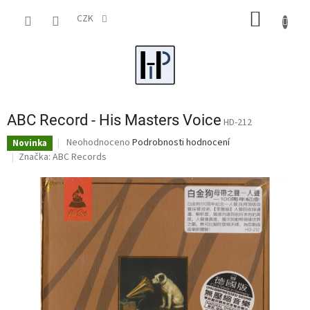
Přejít
NÁKUP
na
CZK
obsah
KOŠÍK
ABC Record - His Masters Voice
HD-212
Průměrné
Neohodnoceno
Podrobnosti hodnocení
Novinka
hodnocení
Značka:
ABC Records
produktu
je
0,0
z
5
hvězdiček.