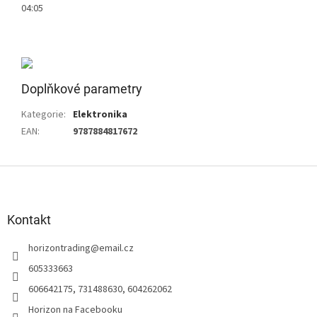
04:05
Doplňkové parametry
Kategorie
:
Elektronika
EAN
:
9787884817672
Z
á
p
a
Kontakt
t
horizontrading
@
email.cz
í
605333663
606642175, 731488630, 604262062
Horizon na Facebooku