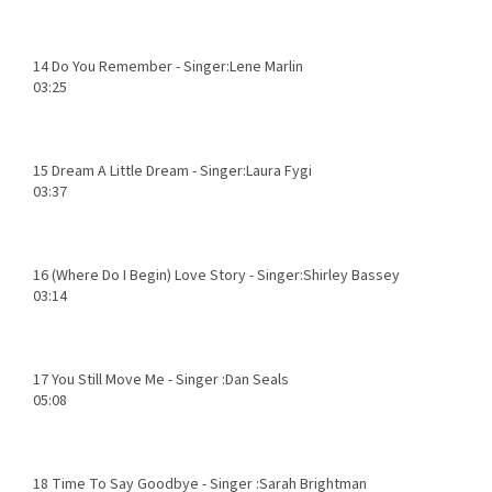
14
Do You Remember - Singer:Lene Marlin
03:25
15
Dream A Little Dream - Singer:Laura Fygi
03:37
16
(Where Do I Begin) Love Story - Singer:Shirley Bassey
03:14
17
You Still Move Me - Singer :Dan Seals
05:08
18
Time To Say Goodbye - Singer :Sarah Brightman