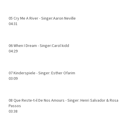
05
Cry Me A River - Singer:Aaron Neville
04:31
06
When I Dream - Singer:Carol kidd
04:29
07
Kinderspiele - Singer: Esther Ofarim
03:09
08
Que Reste-t-il De Nos Amours - Singer: Henri Salvador & Rosa
Passos
03:38