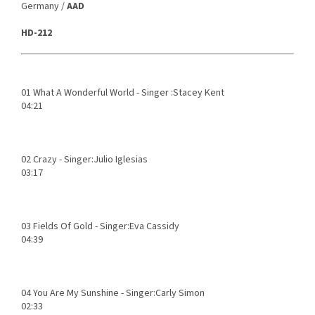
Germany /
AAD
HD-212
01
What A Wonderful World - Singer :Stacey Kent
04:21
02
Crazy - Singer:Julio Iglesias
03:17
03
Fields Of Gold - Singer:Eva Cassidy
04:39
04
You Are My Sunshine - Singer:Carly Simon
02:33