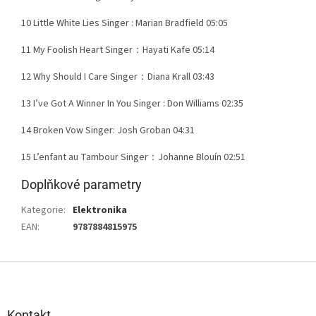
10 Little White Lies Singer : Marian Bradfield 05:05
11 My Foolish Heart Singer：Hayati Kafe 05:14
12 Why Should I Care Singer：Diana Krall 03:43
13 I’ve Got A Winner In You Singer : Don Williams 02:35
14 Broken Vow Singer: Josh Groban 04:31
15 L’enfant au Tambour Singer：Johanne Blouín 02:51
Doplňkové parametry
Kategorie
:
Elektronika
EAN
:
9787884815975
Z
á
p
a
Kontakt