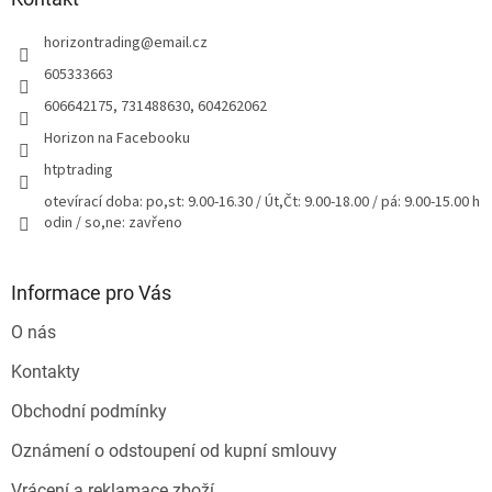
t
horizontrading
@
email.cz
í
605333663
606642175, 731488630, 604262062
Horizon na Facebooku
htptrading
otevírací doba: po,st: 9.00-16.30 / Út,Čt: 9.00-18.00 / pá: 9.00-15.00 h
odin / so,ne: zavřeno
Informace pro Vás
O nás
Kontakty
Obchodní podmínky
Oznámení o odstoupení od kupní smlouvy
Vrácení a reklamace zboží