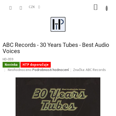
Přejít
NÁKUP
na
CZK
obsah
KOŠÍK
ABC Records - 30 Years Tubes - Best Audio
Voices
HD-059
Novinka
HTP doporučuje
Průměrné
Neohodnoceno
Podrobnosti hodnocení
Značka:
ABC Records
hodnocení
produktu
je
0,0
z
5
hvězdiček.