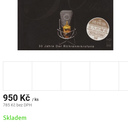
950 Kč
/ ks
785 Kč bez DPH
Měrná
Skladem
cena: