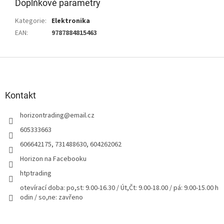
Doplňkové parametry
Kategorie
:
Elektronika
EAN
:
9787884815463
Z
á
p
a
Kontakt
t
horizontrading
@
email.cz
í
605333663
606642175, 731488630, 604262062
Horizon na Facebooku
htptrading
otevírací doba: po,st: 9.00-16.30 / Út,Čt: 9.00-18.00 / pá: 9.00-15.00 h
odin / so,ne: zavřeno