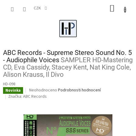
Přejít
NÁKUP
na
CZK
obsah
KOŠÍK
ABC Records - Supreme Stereo Sound No. 5
- Audiophile Voices
SAMPLER HD-Mastering
CD, Eva Cassidy, Stacey Kent, Nat King Cole,
Alison Krauss, Il Divo
HD-098
Průměrné
Neohodnoceno
Podrobnosti hodnocení
Novinka
hodnocení
Značka:
ABC Records
produktu
je
0,0
z
5
hvězdiček.