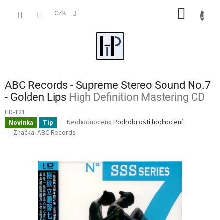
Přejít
NÁKUP
na
CZK
obsah
KOŠÍK
ABC Records - Supreme Stereo Sound No.7
- Golden Lips
High Definition Mastering CD
HD-121
Průměrné
Neohodnoceno
Podrobnosti hodnocení
Novinka
Tip
hodnocení
Značka:
ABC Records
produktu
je
0,0
z
5
hvězdiček.