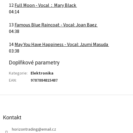
12
Full Moon -
Vocal：Mary Black
04:14
13
Famous Blue Raincoat -
Vocal: Joan Baez
04:38
14
May You Have Happiness -
Vocal: Jzumi Masuda
03:38
Doplňkové parametry
Kategorie
:
Elektronika
EAN
:
9787884815487
Z
á
p
a
Kontakt
t
horizontrading
@
email.cz
í