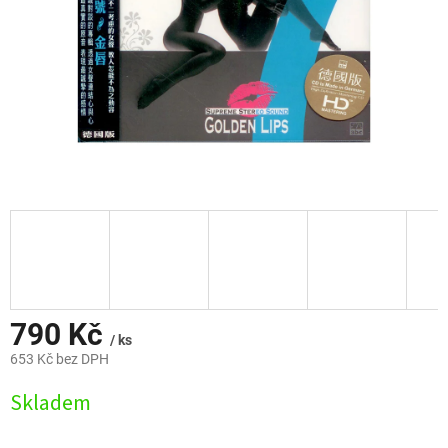
790 Kč
/ ks
653 Kč bez DPH
Měrná
Skladem
cena: