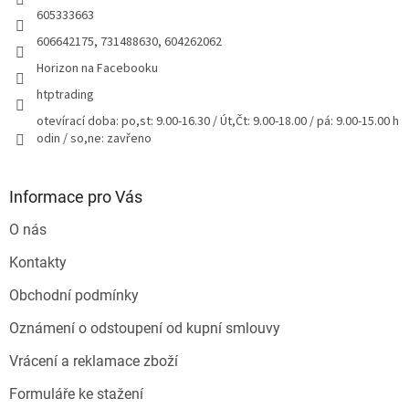
605333663
606642175, 731488630, 604262062
Horizon na Facebooku
htptrading
otevírací doba: po,st: 9.00-16.30 / Út,Čt: 9.00-18.00 / pá: 9.00-15.00 h
odin / so,ne: zavřeno
Informace pro Vás
O nás
Kontakty
Obchodní podmínky
Oznámení o odstoupení od kupní smlouvy
Vrácení a reklamace zboží
Formuláře ke stažení