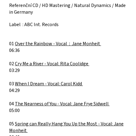
Referenční CD / HD Mastering / Natural Dynamics / Made
in Germany
Label : ABC Int. Records
01
Over the Rainbow -
Vocal：Jane Monheit
06:36
02
Cry Me a River -
Vocal: Rita Coolidge
03:29
03
When I Dream -
Vocal: Carol Kidd
04:29
04
The Nearness of You -
Vocal: Jane Frye Sidwell
05:00
05
Spring can Really Hang You Up the Most -
Vocal: Jane
Monheit