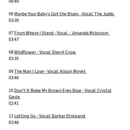
06:49
06
Maybe Your Baby's Got the Blues -
Vocal: The Judds
03:30
07
From Where I Stand -
Vocal：Amanda Mcbroom
03:47
08
Wildflower -
Vocal: Sheryl Crow
03:35
09
The Man I Love -
Vocal: Alison Moyet
03:46
10
Don't it Make My Brown Eyes Blue -
Vocal: Crystal
Gayle
02:41
11
Letting Go -
Vocal: Barbar Streisand
03:46