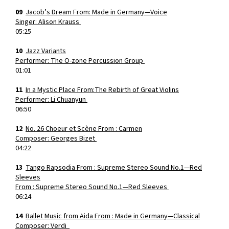
09
Jacob’s Dream From: Made in Germany—Voice
Singer: Alison Krauss
05:25
10
Jazz Variants
Performer: The O-zone Percussion Group
01:01
11
In a Mystic Place From:The Rebirth of Great Violins
Performer: Li Chuanyun
06:50
12
No. 26 Choeur et Scène From : Carmen
Composer: Georges Bizet
04:22
13
Tango Rapsodia From : Supreme Stereo Sound No.1—Red
Sleeves
From : Supreme Stereo Sound No.1—Red Sleeves
06:24
14
Ballet Music from Aida From : Made in Germany—Classical
Composer: Verdi