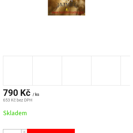
790 Kč
/ ks
653 Kč bez DPH
Měrná
Skladem
cena: