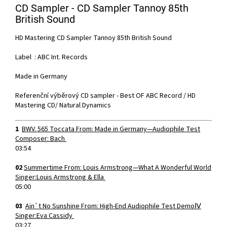
CD Sampler - CD Sampler Tannoy 85th
British Sound
HD Mastering CD Sampler Tannoy 85th British Sound
Label : ABC Int. Records
Made in Germany
Referenční výběrový CD sampler - Best OF ABC Record / HD
Mastering CD/ Natural Dynamics
1
BWV. 565 Toccata From: Made in Germany—Audiophile Test
Composer: Bach
03:54
02
Summertime From: Louis Armstrong—What A Wonderful World
Singer:Louis Armstrong & Ella
05:00
03
Ain`t No Sunshine From: High-End Audiophile Test DemoⅣ
Singer:Eva Cassidy
03:27