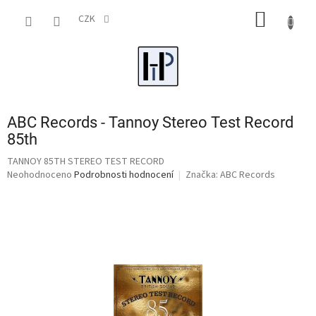
Přejít
NÁKUP
na
CZK
obsah
KOŠÍK
ABC Records - Tannoy Stereo Test Record
85th
TANNOY 85TH STEREO TEST RECORD
Průměrné
Neohodnoceno
Podrobnosti hodnocení
Značka:
ABC Records
hodnocení
produktu
je
0,0
z
5
hvězdiček.