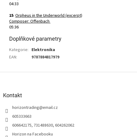
04:33
15
Orpheus in the Underworld (excerpt)
Composer: Offenbach
05:36
Doplňkové parametry
Kategorie
:
Elektronika
EAN
:
9787884817979
Z
á
p
a
Kontakt
t
horizontrading
@
email.cz
í
605333663
606642175, 731488630, 604262062
Horizon na Facebooku