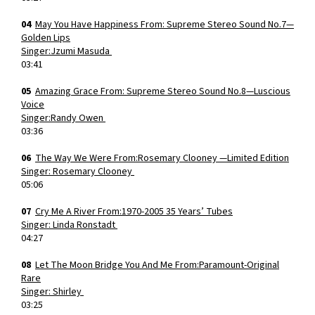
04
May You Have Happiness From: Supreme Stereo Sound No.7—
Golden Lips
Singer:Jzumi Masuda
03:41
05
Amazing Grace From: Supreme Stereo Sound No.8—Luscious
Voice
Singer:Randy Owen
03:36
06
The Way We Were From:Rosemary Clooney —Limited Edition
Singer: Rosemary Clooney
05:06
07
Cry Me A River From:1970-2005 35 Years’ Tubes
Singer: Linda Ronstadt
04:27
08
Let The Moon Bridge You And Me From:Paramount-Original
Rare
Singer: Shirley
03:25