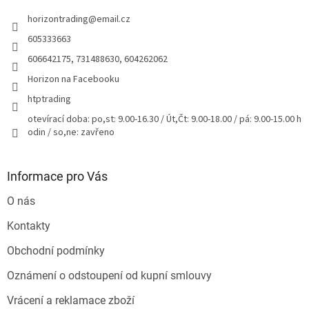
t
horizontrading
@
email.cz
í
605333663
606642175, 731488630, 604262062
Horizon na Facebooku
htptrading
otevírací doba: po,st: 9.00-16.30 / Út,Čt: 9.00-18.00 / pá: 9.00-15.00 h
odin / so,ne: zavřeno
Informace pro Vás
O nás
Kontakty
Obchodní podmínky
Oznámení o odstoupení od kupní smlouvy
Vrácení a reklamace zboží