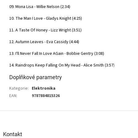
09. Mona Lisa - Willie Nelson (2:34)
10. The Man I Love - Gladys Knight (4:25)
11. A Taste Of Honey - Lizz Wright (3:51)
12. Autumn Leaves - Eva Cassidy (4:44)
13. I'll Never Fall In Love AGain - Bobbie Gentry (3:08)
14. Raindrops Keep Falling On My Head - Alice Smith (3:57
)
Doplňkové parametry
Kategorie
:
Elektronika
EAN
:
9787884815326
Z
á
p
a
Kontakt