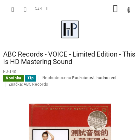
Přejít
NÁKUP
na
CZK
obsah
KOŠÍK
ABC Records - VOICE - Limited Edition - This
Is HD Mastering Sound
HD-148
Průměrné
Neohodnoceno
Podrobnosti hodnocení
Novinka
Tip
hodnocení
Značka:
ABC Records
produktu
je
0,0
z
5
hvězdiček.