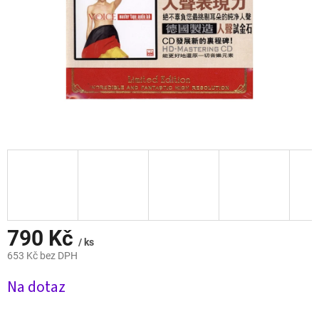
790 Kč
/ ks
653 Kč bez DPH
Měrná
Na dotaz
cena: