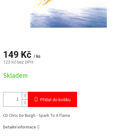
149 Kč
/ ks
123 Kč bez DPH
Měrná
Skladem
cena:
Přidat do košíku
CD Chris De Burgh - Spark To A Flame
Detailní informace