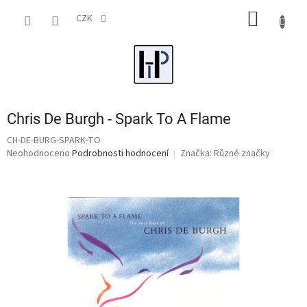
Přejít
NÁKUP
na
CZK
obsah
KOŠÍK
Chris De Burgh - Spark To A Flame
CH-DE-BURG-SPARK-TO
Průměrné
Neohodnoceno
Podrobnosti hodnocení
Značka:
Různé značky
hodnocení
produktu
je
0,0
z
5
hvězdiček.