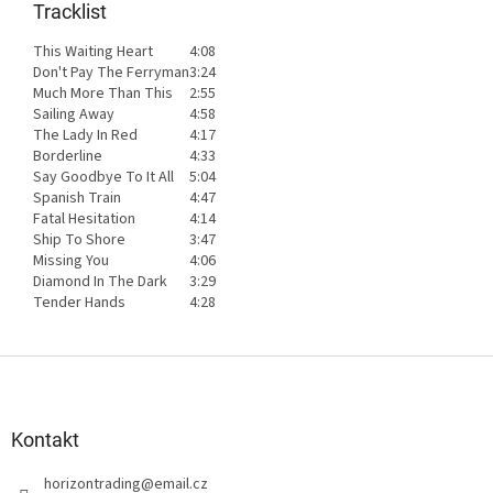
Tracklist
This Waiting Heart
4:08
Don't Pay The Ferryman
3:24
Much More Than This
2:55
Sailing Away
4:58
The Lady In Red
4:17
Borderline
4:33
Say Goodbye To It All
5:04
Spanish Train
4:47
Fatal Hesitation
4:14
Ship To Shore
3:47
Missing You
4:06
Diamond In The Dark
3:29
Tender Hands
4:28
Z
á
p
a
Kontakt
t
horizontrading
@
email.cz
í