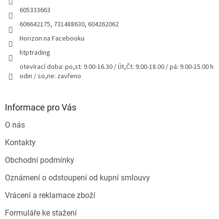
605333663
606642175, 731488630, 604262062
Horizon na Facebooku
htptrading
otevírací doba: po,st: 9.00-16.30 / Út,Čt: 9.00-18.00 / pá: 9.00-15.00 h
odin / so,ne: zavřeno
Informace pro Vás
O nás
Kontakty
Obchodní podmínky
Oznámení o odstoupení od kupní smlouvy
Vrácení a reklamace zboží
Formuláře ke stažení