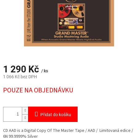
1 290 Kč
/ ks
1 066 Kč bez DPH
Měrná
POUZE NA OBJEDNÁVKU
cena:
Přidat do košíku
CD AAD is a Digital Copy Of The Master Tape / AAD / Limitovaná edice /
6N 99.9999% Silver