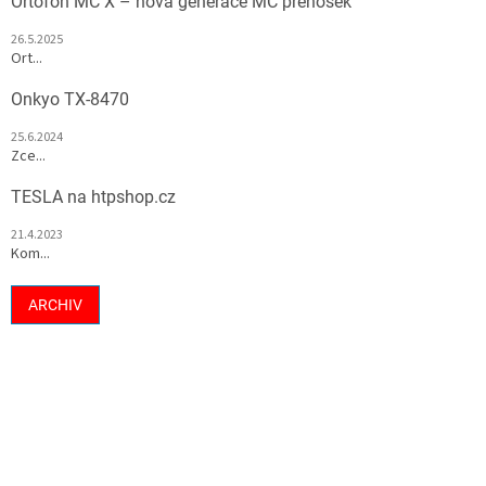
Ortofon MC X – nová generace MC přenosek
26.5.2025
Ort...
Onkyo TX-8470
25.6.2024
Zce...
TESLA na htpshop.cz
21.4.2023
Kom...
ARCHIV