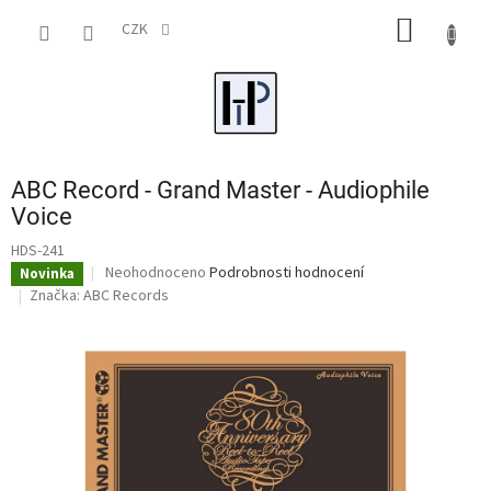
Přejít
NÁKUP
na
CZK
obsah
KOŠÍK
ABC Record - Grand Master - Audiophile
Voice
HDS-241
Průměrné
Neohodnoceno
Podrobnosti hodnocení
Novinka
hodnocení
Značka:
ABC Records
produktu
je
0,0
z
5
hvězdiček.