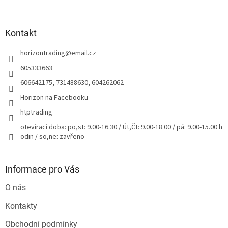
á
p
a
Kontakt
t
horizontrading
@
email.cz
í
605333663
606642175, 731488630, 604262062
Horizon na Facebooku
htptrading
otevírací doba: po,st: 9.00-16.30 / Út,Čt: 9.00-18.00 / pá: 9.00-15.00 h
odin / so,ne: zavřeno
Informace pro Vás
O nás
Kontakty
Obchodní podmínky