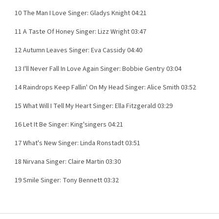
10 The Man I Love Singer: Gladys Knight 04:21
11 A Taste Of Honey Singer: Lizz Wright 03:47
12 Autumn Leaves Singer: Eva Cassidy 04:40
13 I'll Never Fall In Love Again Singer: Bobbie Gentry 03:04
14 Raindrops Keep Fallin' On My Head Singer: Alice Smith 03:52
15 What Will I Tell My Heart Singer: Ella Fitzgerald 03:29
16 Let It Be Singer: King'singers 04:21
17 What's New Singer: Linda Ronstadt 03:51
18 Nirvana Singer: Claire Martin 03:30
19 Smile Singer: Tony Bennett 03:32
Z