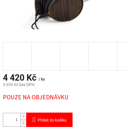
4 420 Kč
/ ks
3 653 Kč bez DPH
Měrná
POUZE NA OBJEDNÁVKU
cena:
Přidat do košíku