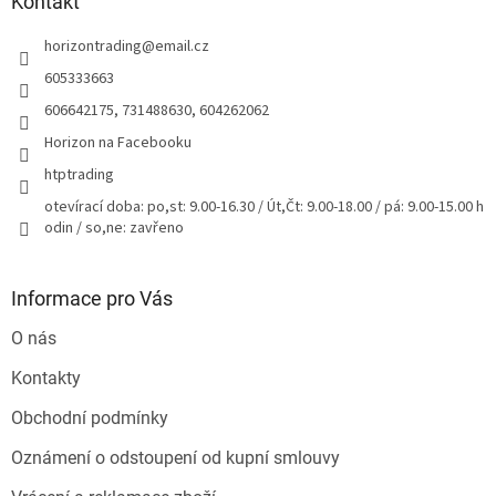
a
Kontakt
t
horizontrading
@
email.cz
í
605333663
606642175, 731488630, 604262062
Horizon na Facebooku
htptrading
otevírací doba: po,st: 9.00-16.30 / Út,Čt: 9.00-18.00 / pá: 9.00-15.00 h
odin / so,ne: zavřeno
Informace pro Vás
O nás
Kontakty
Obchodní podmínky
Oznámení o odstoupení od kupní smlouvy