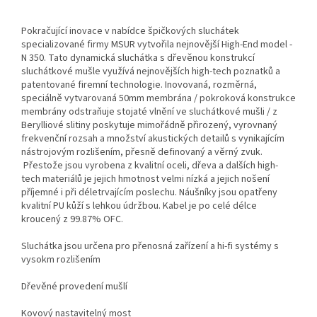
Pokračující inovace v nabídce špičkových sluchátek
specializované firmy MSUR vytvořila nejnovější High-End model -
N 350. Tato dynamická sluchátka s dřevěnou konstrukcí
sluchátkové mušle využívá nejnovějších high-tech poznatků a
patentované firemní technologie. Inovovaná, rozměrná,
speciálně vytvarovaná 50mm membrána / pokroková konstrukce
membrány odstraňuje stojaté vlnění ve sluchátkové mušli / z
Berylliové slitiny poskytuje mimořádně přirozený, vyrovnaný
frekvenční rozsah a množství akustických detailů s vynikajícím
nástrojovým rozlišením, přesně definovaný a věrný zvuk.
Přestože jsou vyrobena z kvalitní oceli, dřeva a dalších high-
tech materiálů je jejich hmotnost velmi nízká a jejich nošení
příjemné i při déletrvajícím poslechu. Náušníky jsou opatřeny
kvalitní PU kůží s lehkou údržbou. Kabel je po celé délce
kroucený z 99.87% OFC.
Sluchátka jsou určena pro přenosná zařízení a hi-fi systémy s
vysokm rozlišením
Dřevěné provedení mušlí
Kovový nastavitelný most