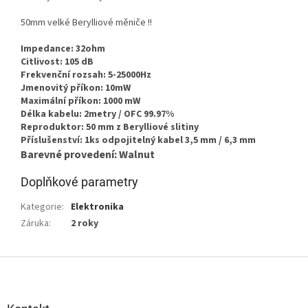
50mm velké Berylliové měniče !!
Impedance: 32ohm
Citlivost: 105 dB
Frekvenční rozsah: 5-25000Hz
Jmenovitý příkon: 10mW
Maximální příkon: 1000 mW
Délka kabelu: 2metry / OFC 99.97%
Reproduktor: 50 mm z Berylliové slitiny
Příslušenství: 1ks odpojitelný kabel 3,5 mm / 6,3 mm
Barevné provedení: Walnut
Doplňkové parametry
Kategorie
:
Elektronika
Záruka
:
2 roky
Z
á
p