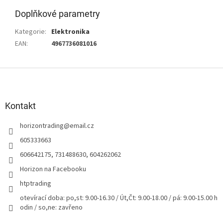
Doplňkové parametry
Kategorie
:
Elektronika
EAN
:
4967736081016
Z
á
p
a
Kontakt
t
horizontrading
@
email.cz
í
605333663
606642175, 731488630, 604262062
Horizon na Facebooku
htptrading
otevírací doba: po,st: 9.00-16.30 / Út,Čt: 9.00-18.00 / pá: 9.00-15.00 h
odin / so,ne: zavřeno