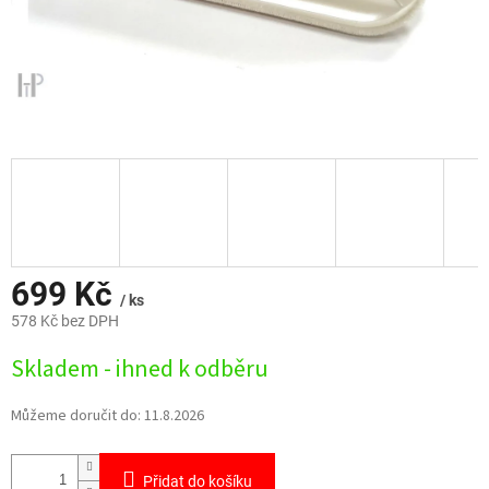
699 Kč
/ ks
578 Kč bez DPH
Měrná
Skladem - ihned k odběru
cena:
Můžeme doručit do:
11.8.2026
Přidat do košíku