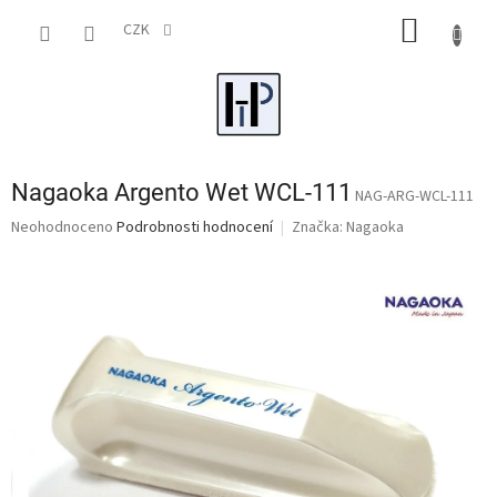
Přejít
NÁKUP
na
CZK
obsah
KOŠÍK
Nagaoka Argento Wet WCL-111
NAG-ARG-WCL-111
Průměrné
Neohodnoceno
Podrobnosti hodnocení
Značka:
Nagaoka
hodnocení
produktu
je
0,0
z
5
hvězdiček.