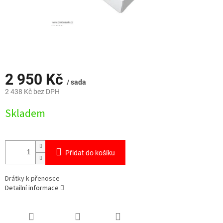
2 950 Kč
/ sada
2 438 Kč bez DPH
Měrná
Skladem
cena:
Přidat do košíku
Drátky k přenosce
Detailní informace