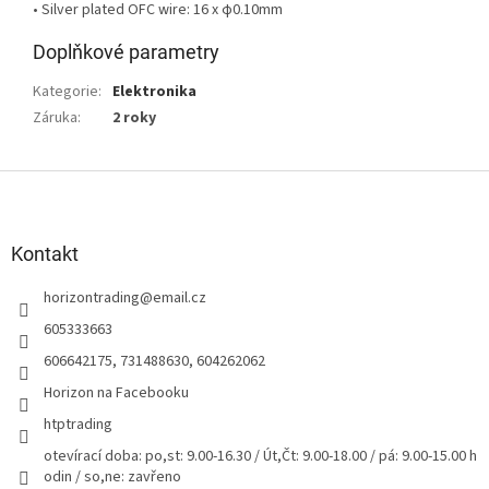
• Silver plated OFC wire: 16 x φ0.10mm
Doplňkové parametry
Kategorie
:
Elektronika
Záruka
:
2 roky
Z
á
p
a
Kontakt
t
horizontrading
@
email.cz
í
605333663
606642175, 731488630, 604262062
Horizon na Facebooku
htptrading
otevírací doba: po,st: 9.00-16.30 / Út,Čt: 9.00-18.00 / pá: 9.00-15.00 h
odin / so,ne: zavřeno