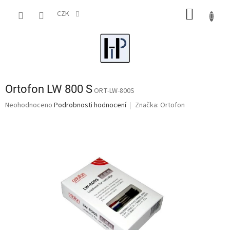
Přejít
NÁKUP
na
CZK
obsah
KOŠÍK
Ortofon LW 800 S
ORT-LW-800S
Průměrné
Neohodnoceno
Podrobnosti hodnocení
Značka:
Ortofon
hodnocení
produktu
je
0,0
z
5
hvězdiček.