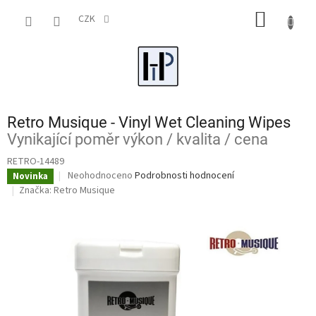
Přejít
NÁKUP
na
CZK
obsah
KOŠÍK
Retro Musique - Vinyl Wet Cleaning Wipes
Vynikající poměr výkon / kvalita / cena
RETRO-14489
Průměrné
Neohodnoceno
Podrobnosti hodnocení
Novinka
hodnocení
Značka:
Retro Musique
produktu
je
0,0
z
5
hvězdiček.