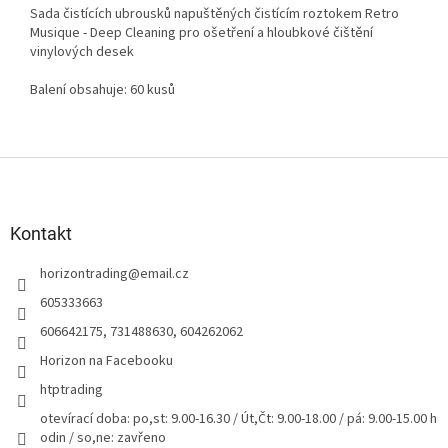
Sada čistících ubrousků napuštěných čistícím roztokem
Retro
Musique - Deep Cleaning
pro ošetření a hloubkové čištění
vinylových desek
Balení obsahuje: 60 kusů
Z
á
p
a
Kontakt
t
horizontrading
@
email.cz
í
605333663
606642175, 731488630, 604262062
Horizon na Facebooku
htptrading
otevírací doba: po,st: 9.00-16.30 / Út,Čt: 9.00-18.00 / pá: 9.00-15.00 h
odin / so,ne: zavřeno