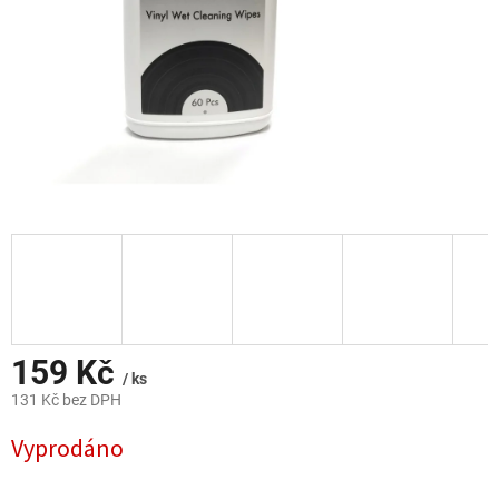
159 Kč
/ ks
131 Kč bez DPH
Měrná
Vyprodáno
cena: