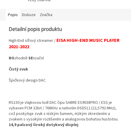
vždy zdarma.
Popis
Diskuze
Značka
Detailní popis produktu
EISA HIGH-END MUSIC PLAYER
High-End síťový streamer /
2021-2022
RO
zhodně
SE
nzační
Čistý zvuk
Špičkový design DAC
RS150 je vlajkovou lodí DAC čipu SABRE ES9038PRO / ESS je
vybaven PCM 32bit / 768KHz a nativním DSD512 (22,5792 MHz),
což poskytuje zvuk s nízkým šumem, nízkým zkreslením a
zvukem s vysokým rozlišením a analogovou bohatou hustotou.
14,9 palcový široký dotykový displej