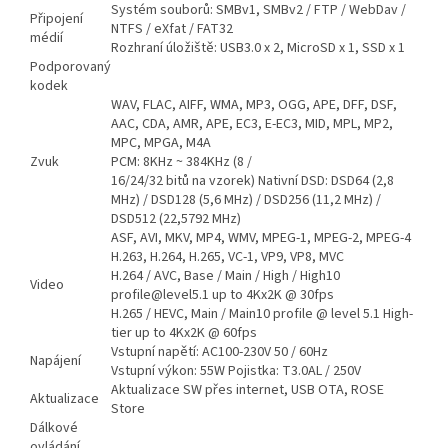
Systém souborů: SMBv1, SMBv2 / FTP / WebDav /
Připojení
NTFS / eXfat / FAT32
médií
Rozhraní úložiště: USB3.0 x 2, MicroSD x 1, SSD x 1
Podporovaný
kodek
WAV, FLAC, AIFF, WMA, MP3, OGG, APE, DFF, DSF,
AAC, CDA, AMR, APE, EC3, E-EC3, MID, MPL, MP2,
MPC, MPGA, M4A
Zvuk
PCM: 8KHz ~ 384KHz (8 /
16/24/32 bitů na vzorek) Nativní DSD: DSD64 (2,8
MHz) / DSD128 (5,6 MHz) / DSD256 (11,2 MHz) /
DSD512 (22,5792 MHz)
ASF, AVI, MKV, MP4, WMV, MPEG-1, MPEG-2, MPEG-4
H.263, H.264, H.265, VC-1, VP9, ​​VP8, MVC
H.264 / AVC, Base / Main / High / High10
Video
profile@level5.1 up to 4Kx2K @ 30fps
H.265 / HEVC, Main / Main10 profile @ level 5.1 High-
tier up to 4Kx2K @ 60fps
Vstupní napětí: AC100-230V 50 / 60Hz
Napájení
Vstupní výkon: 55W Pojistka: T3.0AL / 250V
Aktualizace SW přes internet, USB OTA, ROSE
Aktualizace
Store
Dálkové
ovládání