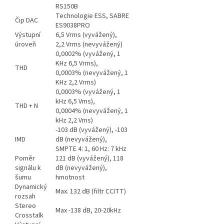
RS150B
Technologie ESS, SABRE
Čip DAC
ES9038PRO
Výstupní
6,5 Vrms (vyvážený),
úroveň
2,2 Vrms (nevyvážený)
0,0002% (vyvážený, 1
KHz 6,5 Vrms),
THD
0,0003% (nevyvážený, 1
KHz 2,2 Vrms)
0,0003% (vyvážený, 1
kHz 6,5 Vms),
THD + N
0,0004% (nevyvážený, 1
kHz 2,2 Vms)
-103 dB (vyvážený), -103
IMD
dB (nevyvážený),
SMPTE 4: 1, 60 Hz: 7 kHz
Poměr
121 dB (vyvážený), 118
signálu k
dB (nevyvážený),
šumu
hmotnost
Dynamický
Max. 132 dB (filtr CCITT)
rozsah
Stereo
Max -138 dB, 20-20kHz
Crosstalk