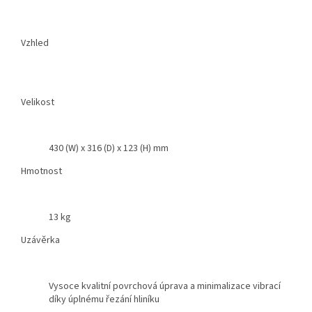
Vzhled
Velikost
430 (W) x 316 (D) x 123 (H) mm
Hmotnost
13 kg
Uzávěrka
Vysoce kvalitní povrchová úprava a minimalizace vibrací
díky úplnému řezání hliníku