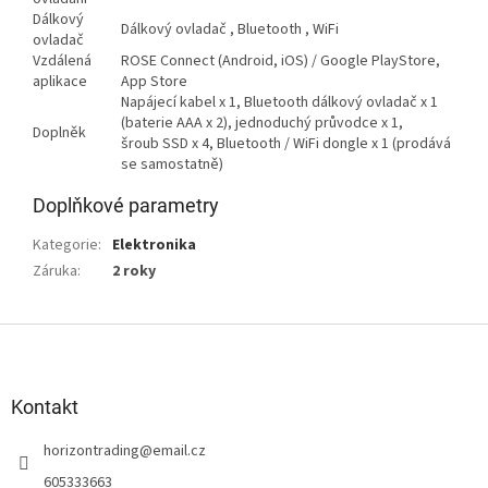
Dálkový
Dálkový ovladač , Bluetooth , WiFi
ovladač
Vzdálená
ROSE Connect (Android, iOS) / Google PlayStore,
aplikace
App Store
Napájecí kabel x 1, Bluetooth dálkový ovladač x 1
(baterie AAA x 2), jednoduchý průvodce x 1,
Doplněk
šroub SSD x 4, Bluetooth / WiFi dongle x 1 (prodává
se samostatně)
Doplňkové parametry
Kategorie
:
Elektronika
Záruka
:
2 roky
Z
á
p
a
Kontakt
t
horizontrading
@
email.cz
í
605333663