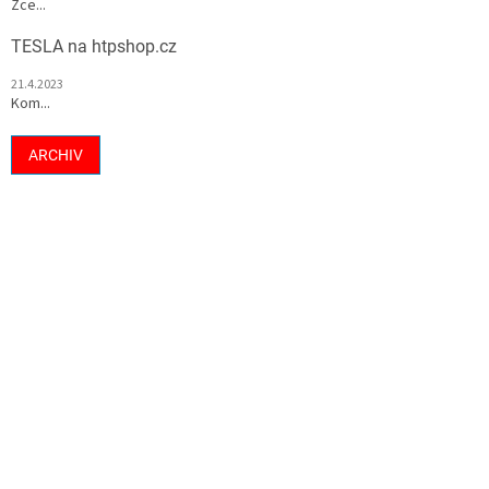
Zce...
TESLA na htpshop.cz
21.4.2023
Kom...
ARCHIV