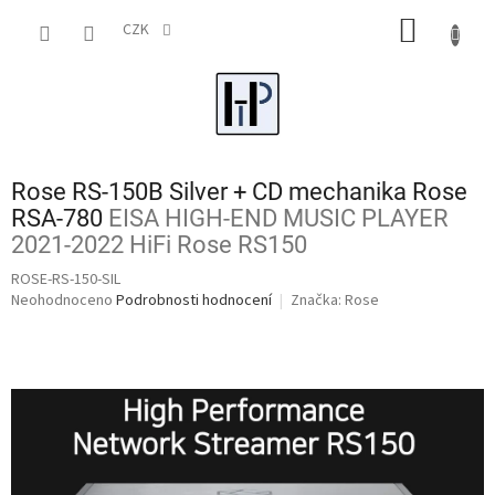
Přejít
NÁKUP
na
CZK
obsah
KOŠÍK
Rose RS-150B Silver + CD mechanika Rose
RSA-780
EISA HIGH-END MUSIC PLAYER
2021-2022 HiFi Rose RS150
ROSE-RS-150-SIL
Průměrné
Neohodnoceno
Podrobnosti hodnocení
Značka:
Rose
hodnocení
produktu
je
0,0
z
5
hvězdiček.