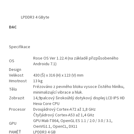
LPDDR3 4 GByte
DAC
Specifikace
Rose OS Ver 1.22.4 (na základě přizpůsobeného
OS
Androidu 7.1)
Design
Velikost
430 (Š) x 316 (H) x 123 (V) mm
Hmotnost
13 kg
Frézováno z pevného bloku vysoce čistého hliníku,
Tělo
minimalizující vibrace a hluk.
Zobrazit
14,9palcový širokoúhlý dotykový displej LCD IPS HD
Hexa Core CPU
Procesor
Dvoujádrový Cortex-A72 až 1,8 GHz
Čtyřjádrový Cortex-A53 až 1,4 GHz
GPU Mali-T864, OpenGL ES 1.1 / 2.0 / 3.0 / 3.1,
GPU
OenVG1.1, OpenCL, DX11
PAMĚŤ
LPDDR3 4 GB