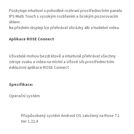
Poskytuje intuitivní a pohodlné rozhraní prostřednictvím panelu
IPS Multi Touch s vysokým rozlišením a širokým pozorovacím
úhlem .
Na předním displeji lze přehrávat obrázky alb a hudební videa.
Aplikace ROSE Connect
Uživatelé mohou bezdrátově a intuitivně přehrávat všechny
zdroje zvuku a videa na místní a síťové síti prostřednictvím
exkluzivní aplikace ROSE Connect .
Specifikace:
Operační systém
Přizpůsobený systém Android OS založený na Rose 7.1
Ver 1.22.4