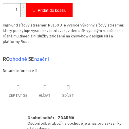
Přidat do košíku
High-End síťový streamer.
RS150 B je vysoce výkonný síťový streamer,
který
poskytuje vysoce kvalitní zvuk, video s 4K vysokým rozlišením a
různé multimediální služby založené na know-how designu HiFi a
platformy Rose.
.
RO
zhodně
SE
nzační
Detailní informace
ZEPTAT SE
HLÍDAT
SDÍLET
Osobní odběr - ZDARMA
Osobní odběr zboží na obchodě je u nás pro zákazníky