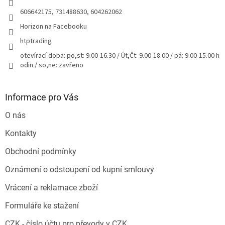
606642175, 731488630, 604262062
Horizon na Facebooku
htptrading
otevírací doba: po,st: 9.00-16.30 / Út,Čt: 9.00-18.00 / pá: 9.00-15.00 h
odin / so,ne: zavřeno
Informace pro Vás
O nás
Kontakty
Obchodní podmínky
Oznámení o odstoupení od kupní smlouvy
Vrácení a reklamace zboží
Formuláře ke stažení
CZK - číslo účtu pro převody v CZK