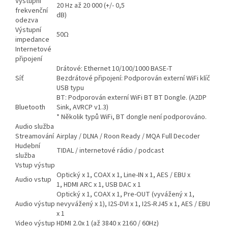
Výstupní
20 Hz až 20 000 (+/- 0,5
frekvenční
dB)
odezva
Výstupní
50Ω
impedance
Internetové
připojení
Drátové: Ethernet 10/100/1000 BASE-T
Síť
Bezdrátové připojení: Podporován externí WiFi klíč
USB typu
BT: Podporován externí WiFi BT BT Dongle. (A2DP
Bluetooth
Sink, AVRCP v1.3)
* Několik typů WiFi, BT dongle není podporováno.
Audio služba
Streamování
Airplay / DLNA /
Roon Ready / MQA Full Decoder
Hudební
TIDAL / internetové rádio / podcast
služba
Vstup výstup
Optický x 1, COAX x 1, Line-IN x 1, AES / EBU x
Audio vstup
1,
HDMI ARC
x 1, USB DAC x 1
Optický x 1, COAX x 1, Pre-OUT (vyvážený x 1,
Audio výstup
nevyvážený x 1), I2S-DVI x 1, I2S-RJ45 x 1, AES / EBU
x 1
Video výstup
HDMI 2.0x 1 (až 3840 x 2160 / 60Hz)