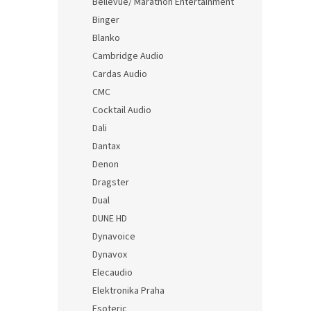
Bellevue/ Marathon Entertainment
Binger
Blanko
Cambridge Audio
Cardas Audio
CMC
Cocktail Audio
Dali
Dantax
Denon
Dragster
Dual
DUNE HD
Dynavoice
Dynavox
Elecaudio
Elektronika Praha
Esoteric