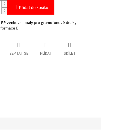
Přidat do košíku
tní PP venkovní obaly pro gramofonové desky
informace
ZEPTAT SE
HLÍDAT
SDÍLET