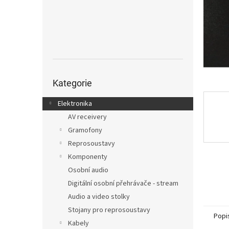
n
e
l
Přeskočit
kategorie
Kategorie
Elektronika
AV receivery
Gramofony
Reprosoustavy
Komponenty
Osobní audio
Digitální osobní přehrávače - stream
Audio a video stolky
Stojany pro reprosoustavy
Popi
Kabely