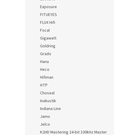
Exposure
FITUEYES
FLUX Hifi
Focal
Gigawatt
Goldring
Grado
Hana
Heco
Hifiman
HTP
Choseal
Inakustik
Indiana Line
Jamo
Jelco
K2HD Mastering 24-bit 100kHz Master