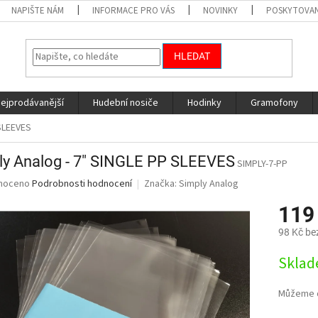
NAPIŠTE NÁM
INFORMACE PRO VÁS
NOVINKY
POSKYTOVAN
HLEDAT
nejprodávanější
Hudební nosiče
Hodinky
Gramofony
 SLEEVES
ly Analog - 7" SINGLE PP SLEEVES
SIMPLY-7-PP
né
noceno
Podrobnosti hodnocení
Značka:
Simply Analog
ní
119
u
98 Kč be
Měrná
Sklad
cena:
ek.
Můžeme d