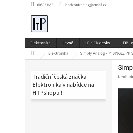
Přejít
605333663
horizontrading@email.cz
na
obsah
Elektronika
Levně
LP a CD desky
TIP - 
Domů
Elektronika
Simply Analog - 7" SINGLE PP
P
Simp
o
s
Tradiční česká značka
Průměr
Neohod
t
hodnoce
Elektronika v nabídce na
produkt
r
HTPshopu !
je
a
0,0
n
z
n
5
í
hvězdič
p
a