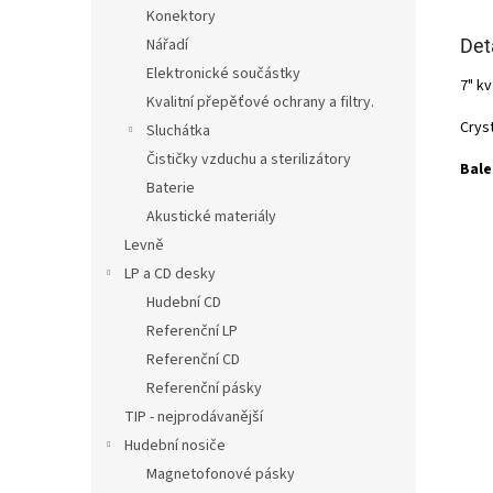
Konektory
Det
Nářadí
Elektronické součástky
7" k
Kvalitní přepěťové ochrany a filtry.
Crys
Sluchátka
Čističky vzduchu a sterilizátory
Bale
Baterie
Akustické materiály
Levně
LP a CD desky
Hudební CD
Referenční LP
Referenční CD
Referenční pásky
TIP - nejprodávanější
Hudební nosiče
Magnetofonové pásky