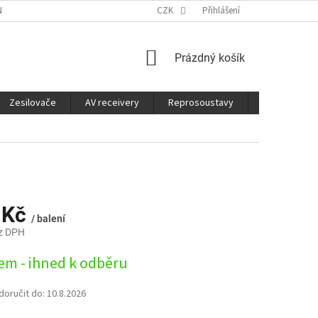
É SLUŽBY
CO JE DOBRÉ VĚDĚT
CZK
Přihlášení
NÁKUPNÍ
Prázdný košík
KOŠÍK
Zesilovače
AV receivery
Reprosoustavy
Sluchátka
 Kč
/ balení
z DPH
em - ihned k odběru
oručit do:
10.8.2026