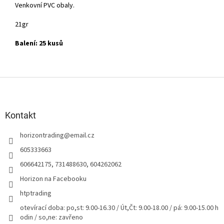
Venkovní PVC obaly.
21gr
Balení: 25 kusů
Z
á
p
a
Kontakt
t
horizontrading
@
email.cz
í
605333663
606642175, 731488630, 604262062
Horizon na Facebooku
htptrading
otevírací doba: po,st: 9.00-16.30 / Út,Čt: 9.00-18.00 / pá: 9.00-15.00 h
odin / so,ne: zavřeno