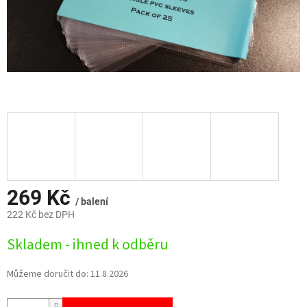
269 Kč
/ balení
222 Kč bez DPH
Měrná
Skladem - ihned k odběru
cena:
Můžeme doručit do:
11.8.2026