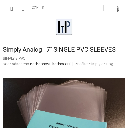
Přejít
NÁKUP
na
CZK
obsah
KOŠÍK
Simply Analog - 7" SINGLE PVC SLEEVES
SIMPLY-7-PVC
Průměrné
Neohodnoceno
Podrobnosti hodnocení
Značka:
Simply Analog
hodnocení
produktu
je
0,0
z
5
hvězdiček.