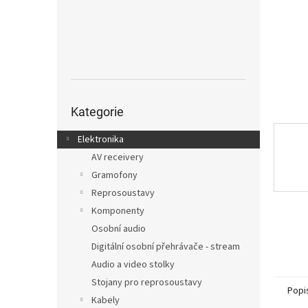
n
e
l
Přeskočit
kategorie
Kategorie
Elektronika
AV receivery
Gramofony
Reprosoustavy
Komponenty
Osobní audio
Digitální osobní přehrávače - stream
Audio a video stolky
Stojany pro reprosoustavy
Popi
Kabely