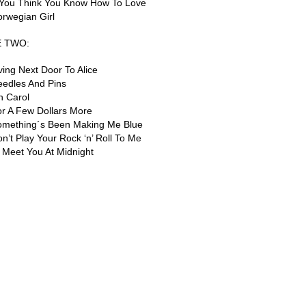
f You Think You Know How To Love
orwegian Girl
E TWO:
iving Next Door To Alice
eedles And Pins
h Carol
or A Few Dollars More
omething´s Been Making Me Blue
on’t Play Your Rock ‘n’ Roll To Me
ll Meet You At Midnight