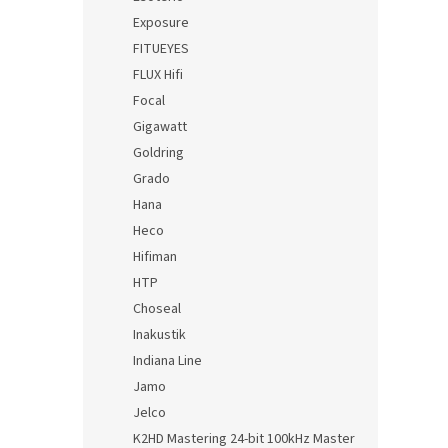
Exposure
FITUEYES
FLUX Hifi
Focal
Gigawatt
Goldring
Grado
Hana
Heco
Hifiman
HTP
Choseal
Inakustik
Indiana Line
Jamo
Jelco
K2HD Mastering 24-bit 100kHz Master