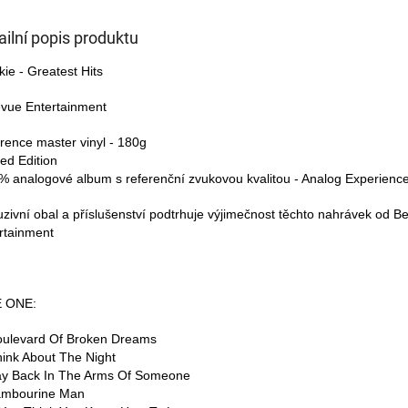
ailní popis produktu
ie - Greatest Hits
evue Entertainment
rence master vinyl - 180g
ted Edition
% analogové album s referenční zvukovou kvalitou - Analog Experienc
uzivní obal a příslušenství podtrhuje výjimečnost těchto nahrávek od Be
rtainment
E ONE:
oulevard Of Broken Dreams
hink About The Night
ay Back In The Arms Of Someone
ambourine Man