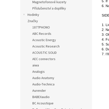
5. I
Magnetofonové kazety
6. N
Příslušenství a doplňky
Hodinky
SID
Značky
1. L
1877PHONO
2. N
ABC Records
3. O
4. F
Acoustic Energy
5. S
Acoustic Research
6. D
ACOUSTIC SOLID
7. I’
AEC connectors
aiwa
Analogis
Audio Anatomy
Audio-Technica
Aurender
BABEXaudio
BC Acoustique