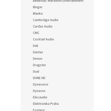
Bellevue/ Marathon Entertainment
Binger
Blanko
Cambridge Audio
Cardas Audio
CMC
Cocktail Audio
Dali
Dantax
Denon
Dragster
Dual
DUNE HD
Dynavoice
Dynavox
Elecaudio
Elektronika Praha
Esoteric