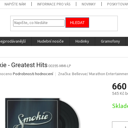
NAPIŠTE NÁM
INFORMACE PRO VÁS
NOVINKY
POSKYTOVAN
HLEDAT
nejprodávanější
Hudební nosiče
Hodinky
Gramofony
e - Greatest Hits
00395-MMI-LP
né
noceno
Podrobnosti hodnocení
Značka:
Bellevue/ Marathon Entertainme
ní
660
u
545 Kč 
Měrná
Skla
cena:
ek.