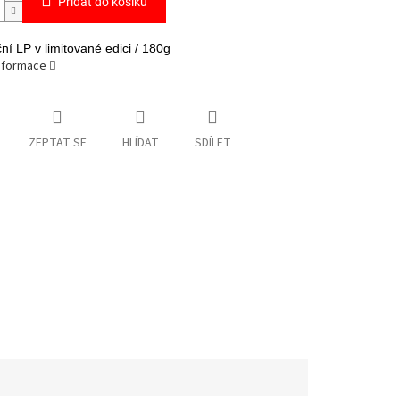
Přidat do košíku
ní LP v limitované edici / 180g
informace
ZEPTAT SE
HLÍDAT
SDÍLET