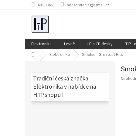
Přejít
605333663
horizontrading@email.cz
na
obsah
Elektronika
Levně
LP a CD desky
TIP - 
Domů
Elektronika
Smokie - Greatest Hits
P
Smoki
o
s
Tradiční česká značka
Průměr
Neohod
t
hodnoce
Elektronika v nabídce na
produkt
r
HTPshopu !
je
a
0,0
n
z
n
5
í
hvězdič
p
a