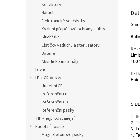
Konektory
Det
Nářadí
Elektronické součástky
Smok
Kvalitní přepěťové ochrany a filtry.
Bell
Sluchátka
Čističky vzduchu a sterilizátory
Refe
Baterie
Limi
Akustické materiály
100 
Levně
Exkl
LP a CD desky
Ente
Hudební CD
Referenční LP
Referenční CD
SID
Referenční pásky
1. B
TIP - nejprodávanější
2. T
Hudební nosiče
3. L
Magnetofonové pásky
4. T