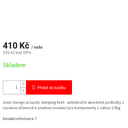
410 Kč
/ sada
339 Kč bez DPH
Měrná
Skladem
cena:
Přidat do košíku
Sonic Design acoustic damping feet - antivibrační akustické podložky s
vysokou účinností a snadnou instalací pro komponenty s váhou 2-5kg
Detailní informace