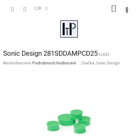
Přejít
NÁKUP
na
CZK
obsah
KOŠÍK
Sonic Design 281SDDAMPCD25
11633
Průměrné
Neohodnoceno
Podrobnosti hodnocení
Značka:
Sonic Design
hodnocení
produktu
je
0,0
z
5
hvězdiček.