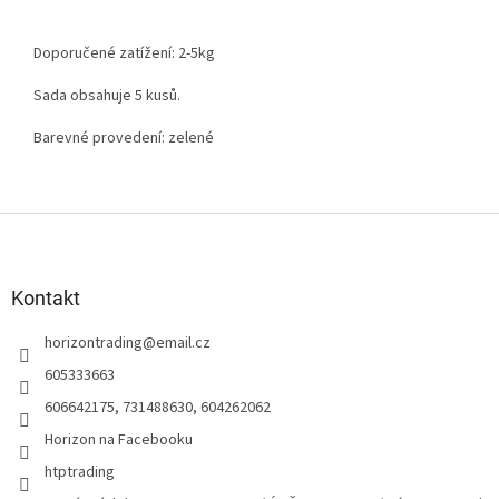
Doporučené zatížení: 2-5kg
Sada obsahuje 5 kusů.
Barevné provedení: zelené
Z
á
p
a
Kontakt
t
horizontrading
@
email.cz
í
605333663
606642175, 731488630, 604262062
Horizon na Facebooku
htptrading