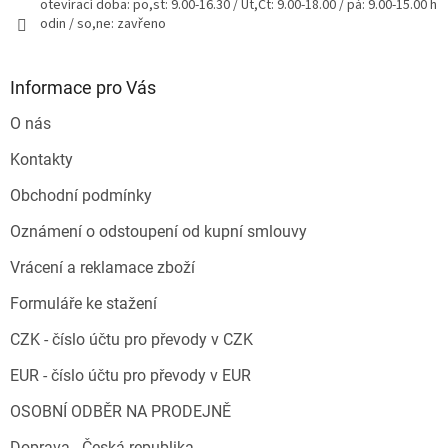
otevírací doba: po,st: 9.00-16.30 / Út,Čt: 9.00-18.00 / pá: 9.00-15.00 h
odin / so,ne: zavřeno
Informace pro Vás
O nás
Kontakty
Obchodní podmínky
Oznámení o odstoupení od kupní smlouvy
Vrácení a reklamace zboží
Formuláře ke stažení
CZK - číslo účtu pro převody v CZK
EUR - číslo účtu pro převody v EUR
OSOBNÍ ODBĚR NA PRODEJNĚ
Doprava - Česká republika