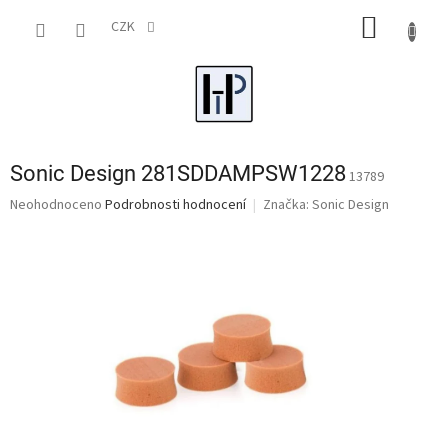
Přejít
NÁKUP
na
CZK
obsah
KOŠÍK
Sonic Design 281SDDAMPSW1228
13789
Průměrné
Neohodnoceno
Podrobnosti hodnocení
Značka:
Sonic Design
hodnocení
produktu
je
0,0
z
5
hvězdiček.