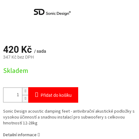
420 Kč
/ sada
347 Kč bez DPH
Měrná
Skladem
cena:
Přidat do košíku
Sonic Design acoustic damping feet - antivibrační akustické podložky s
vysokou účinností a snadnou instalací pro subwoofery s celkovou
hmotností 12-28kg
Detailní informace