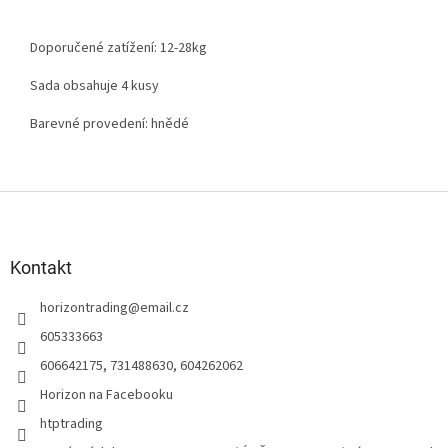
Doporučené zatížení: 12-28kg
Sada obsahuje 4 kusy
Barevné provedení: hnědé
Z
á
p
a
Kontakt
t
horizontrading
@
email.cz
í
605333663
606642175, 731488630, 604262062
Horizon na Facebooku
htptrading