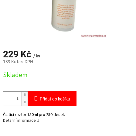
229 Kč
/ ks
189 Kč bez DPH
Měrná
Skladem
cena:
Přidat do košíku
Čistící roztor 150ml pro 250 desek
Detailní informace