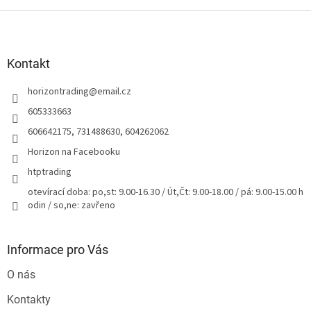
Z
á
p
a
Kontakt
t
horizontrading
@
email.cz
í
605333663
606642175, 731488630, 604262062
Horizon na Facebooku
htptrading
otevírací doba: po,st: 9.00-16.30 / Út,Čt: 9.00-18.00 / pá: 9.00-15.00 h
odin / so,ne: zavřeno
Informace pro Vás
O nás
Kontakty