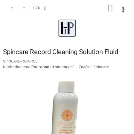
Přejít
NÁKUP
na
CZK
obsah
KOŠÍK
Spincare Record Cleaning Solution Fluid
SPINCARE-RCM-RCS
Průměrné
Neohodnoceno
Podrobnosti hodnocení
Značka:
Spincare
hodnocení
produktu
je
0,0
z
5
hvězdiček.