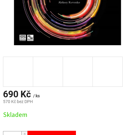
690 Kč
/ ks
570 Kč bez DPH
Měrná
Skladem
cena: