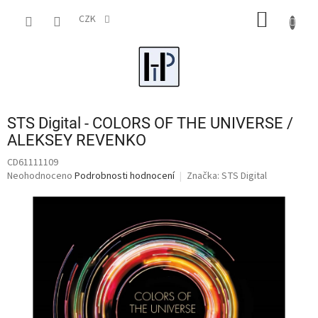
Přejít
NÁKUP
na
CZK
obsah
KOŠÍK
STS Digital - COLORS OF THE UNIVERSE /
ALEKSEY REVENKO
CD61111109
Průměrné
Neohodnoceno
Podrobnosti hodnocení
Značka:
STS Digital
hodnocení
produktu
je
0,0
z
5
hvězdiček.