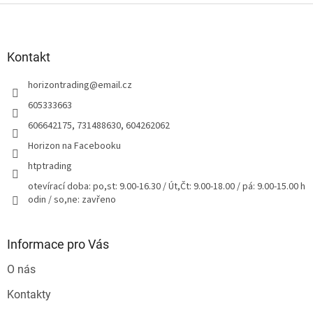
Z
á
p
a
Kontakt
t
horizontrading
@
email.cz
í
605333663
606642175, 731488630, 604262062
Horizon na Facebooku
htptrading
otevírací doba: po,st: 9.00-16.30 / Út,Čt: 9.00-18.00 / pá: 9.00-15.00 h
odin / so,ne: zavřeno
Informace pro Vás
O nás
Kontakty