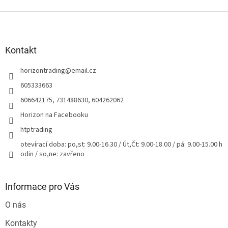
Z
á
p
a
Kontakt
t
horizontrading
@
email.cz
í
605333663
606642175, 731488630, 604262062
Horizon na Facebooku
htptrading
otevírací doba: po,st: 9.00-16.30 / Út,Čt: 9.00-18.00 / pá: 9.00-15.00 h
odin / so,ne: zavřeno
Informace pro Vás
O nás
Kontakty