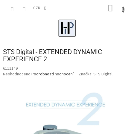
Přejít
NÁKUP
na
CZK
obsah
KOŠÍK
STS Digital - EXTENDED DYNAMIC
EXPERIENCE 2
6111149
Průměrné
Neohodnoceno
Podrobnosti hodnocení
Značka:
STS Digital
hodnocení
produktu
je
0,0
z
5
hvězdiček.