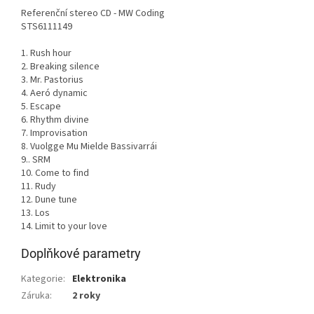
Referenční stereo CD - MW Coding
STS6111149
1. Rush hour
2. Breaking silence
3. Mr. Pastorius
4. Aeró dynamic
5. Escape
6. Rhythm divine
7. Improvisation
8. Vuolgge Mu Mielde Bassivarrái
9.. SRM
10. Come to find
11. Rudy
12. Dune tune
13. Los
14. Limit to your love
Doplňkové parametry
Kategorie
:
Elektronika
Záruka
:
2 roky