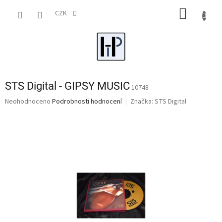
Přejít
NÁKUP
na
CZK
obsah
KOŠÍK
STS Digital - GIPSY MUSIC
10748
Průměrné
Neohodnoceno
Podrobnosti hodnocení
Značka:
STS Digital
hodnocení
produktu
je
0,0
z
5
hvězdiček.