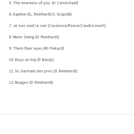
5. The nearness of you (H. Carmichael)
6. Daphne (D,. Reinhardt/S. Grapelli)
7. Je suis seul ce soir (Casanova/Roose/Caudricoourt)
8. Minor Swing (D. Reinhardt)
9. Them their eyes (M. Pinkard)
10. Boys on trip (P. Basily)
11. St. Germain des pres (D. Reinhardt)
12. Nuages (D. Reinhardt)
Z
á
p