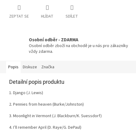
ZEPTAT SE
HLÍDAT
SDÍLET
Osobní odběr - ZDARMA
Osobní odběr zboží na obchodě je u nás pro zákazníky
vždy zdarma.
Popis
Diskuze
Značka
Detailní popis produktu
1. Django (J. Lewis)
2. Pennies from heaven (Burke/Johnston)
3. Moonlight in Vermont (J. Blackburn/K. Suessdorf)
4. I’ll remember April (D. Raye/G. DePaul)