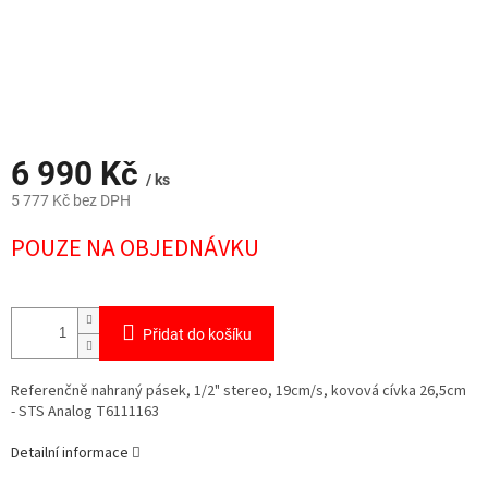
6 990 Kč
/ ks
5 777 Kč bez DPH
Měrná
POUZE NA OBJEDNÁVKU
cena:
Přidat do košíku
Referenčně nahraný pásek, 1/2" stereo, 19cm/s, kovová cívka 26,5cm
-
STS Analog T6111163
Detailní informace