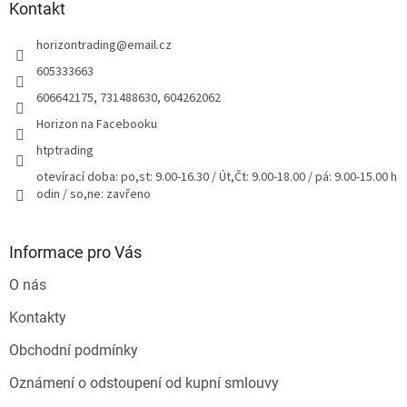
a
Kontakt
t
horizontrading
@
email.cz
í
605333663
606642175, 731488630, 604262062
Horizon na Facebooku
htptrading
otevírací doba: po,st: 9.00-16.30 / Út,Čt: 9.00-18.00 / pá: 9.00-15.00 h
odin / so,ne: zavřeno
Informace pro Vás
O nás
Kontakty
Obchodní podmínky
Oznámení o odstoupení od kupní smlouvy