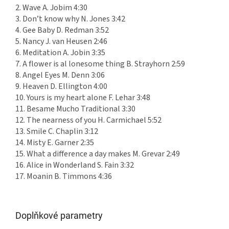
2. Wave A. Jobim 4:30
3. Don’t know why N. Jones 3:42
4. Gee Baby D. Redman 3:52
5. Nancy J. van Heusen 2:46
6. Meditation A. Jobin 3:35
7. A flower is al lonesome thing B. Strayhorn 2:59
8. Angel Eyes M. Denn 3:06
9. Heaven D. Ellington 4:00
10. Yours is my heart alone F. Lehar 3:48
11. Besame Mucho Traditional 3:30
12. The nearness of you H. Carmichael 5:52
13. Smile C. Chaplin 3:12
14. Misty E. Garner 2:35
15. What a difference a day makes M. Grevar 2:49
16. Alice in Wonderland S. Fain 3:32
17. Moanin B. Timmons 4:36
Doplňkové parametry