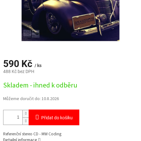
590 Kč
/ ks
488 Kč bez DPH
Měrná
Skladem - ihned k odběru
cena:
Můžeme doručit do:
10.8.2026
Přidat do košíku
Referenční stereo CD - MW Coding
Detailní informace