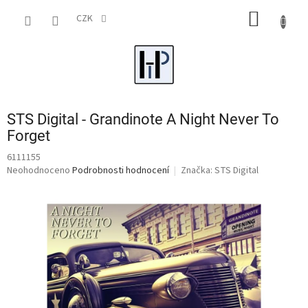
Přejít
NÁKUP
na
CZK
obsah
KOŠÍK
STS Digital - Grandinote A Night Never To
Forget
6111155
Průměrné
Neohodnoceno
Podrobnosti hodnocení
Značka:
STS Digital
hodnocení
produktu
je
0,0
z
5
hvězdiček.