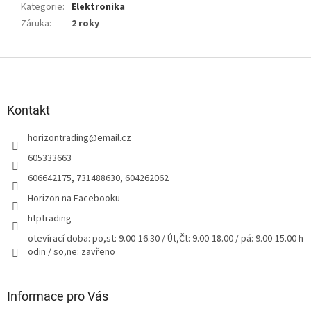
Kategorie
:
Elektronika
Záruka
:
2 roky
Z
á
p
a
Kontakt
t
horizontrading
@
email.cz
í
605333663
606642175, 731488630, 604262062
Horizon na Facebooku
htptrading
otevírací doba: po,st: 9.00-16.30 / Út,Čt: 9.00-18.00 / pá: 9.00-15.00 h
odin / so,ne: zavřeno
Informace pro Vás