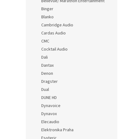
Bellevue/ Marathon Entertainment
Binger
Blanko
Cambridge Audio
Cardas Audio
CMC
Cocktail Audio
Dali
Dantax
Denon
Dragster
Dual
DUNE HD
Dynavoice
Dynavox
Elecaudio
Elektronika Praha
Esoteric