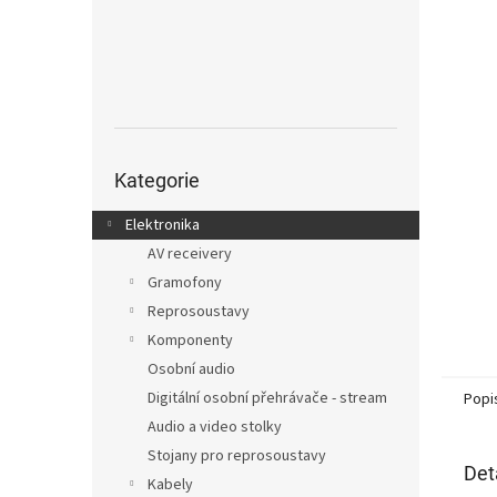
n
e
l
Přeskočit
kategorie
Kategorie
Elektronika
AV receivery
Gramofony
Reprosoustavy
Komponenty
Osobní audio
Digitální osobní přehrávače - stream
Popi
Audio a video stolky
Stojany pro reprosoustavy
Det
Kabely