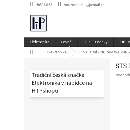
Přejít
605333663
horizontrading@email.cz
na
obsah
Elektronika
Levně
LP a CD desky
TIP - 
Domů
Elektronika
STS Digital - INGRAM WASHIN
P
STS 
o
s
Tradiční česká značka
Průměr
Neohod
t
hodnoce
Elektronika v nabídce na
produkt
r
HTPshopu !
je
a
0,0
n
z
n
5
í
hvězdič
p
a