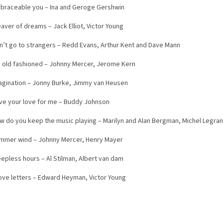
mbraceable you – Ina and Geroge Gershwin
aver of dreams – Jack Elliot, Victor Young
on’t go to strangers – Redd Evans, Arthur Kent and Dave Mann
’m old fashioned – Johnny Mercer, Jerome Kern
magination – Jonny Burke, Jimmy van Heusen
ave your love for me – Buddy Johnson
ow do you keep the music playing – Marilyn and Alan Bergman, Michel Legra
ummer wind – Johnny Mercer, Henry Mayer
eepless hours – Al Stilman, Albert van dam
Love letters – Edward Heyman, Victor Young