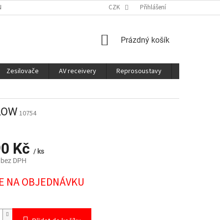
É SLUŽBY
CO JE DOBRÉ VĚDĚT
CZK
Přihlášení
NÁKUPNÍ
Prázdný košík
KOŠÍK
Zesilovače
AV receivery
Reprosoustavy
Sluchátka
 LOW
10754
90 Kč
/ ks
 bez DPH
E NA OBJEDNÁVKU