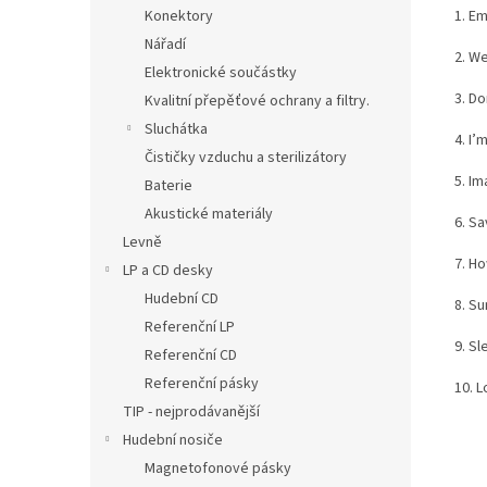
Konektory
1. E
Nářadí
2. We
Elektronické součástky
3. D
Kvalitní přepěťové ochrany a filtry.
Sluchátka
4. I
Čističky vzduchu a sterilizátory
5. I
Baterie
Akustické materiály
6. S
Levně
7. H
LP a CD desky
Hudební CD
8. S
Referenční LP
9. Sl
Referenční CD
Referenční pásky
10. 
TIP - nejprodávanější
Hudební nosiče
Magnetofonové pásky