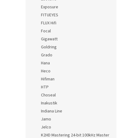
Exposure
FITUEYES
FLUX Hifi
Focal
Gigawatt
Goldring
Grado
Hana
Heco
Hifiman
HTP
Choseal
Inakustik
Indiana Line
Jamo
Jelco
K2HD Mastering 24-bit 100kHz Master