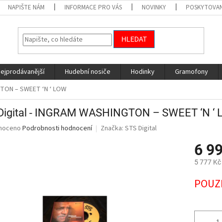
NAPIŠTE NÁM
INFORMACE PRO VÁS
NOVINKY
POSKYTOVAN
HLEDAT
nejprodávanější
Hudební nosiče
Hodinky
Gramofony
GTON – SWEET ‘N ‘ LOW
Digital - INGRAM WASHINGTON – SWEET ‘N ‘
né
noceno
Podrobnosti hodnocení
Značka:
STS Digital
ní
6 9
u
5 777 Kč
Měrná
POUZ
cena:
ek.