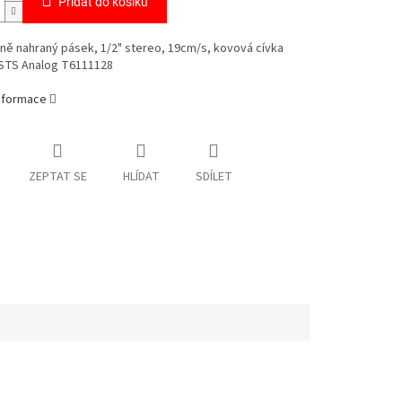
Přidat do košíku
ně nahraný pásek, 1/2" stereo, 19cm/s, kovová cívka
STS Analog T6111128
informace
ZEPTAT SE
HLÍDAT
SDÍLET