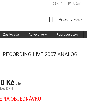
É SLUŽBY
CO JE DOBRÉ VĚDĚT
CZK
Přihlášení
NÁKUPNÍ
Prázdný košík
KOŠÍK
Zesilovače
AV receivery
Reprosoustavy
Sluchátka
 – RECORDING LIVE 2007 ANALOG
90 Kč
/ ks
 bez DPH
E NA OBJEDNÁVKU