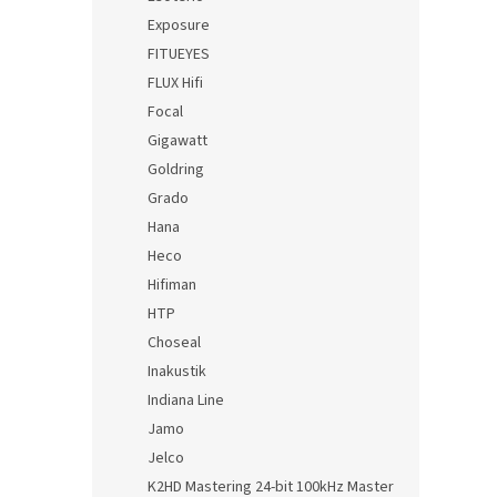
Exposure
FITUEYES
FLUX Hifi
Focal
Gigawatt
Goldring
Grado
Hana
Heco
Hifiman
HTP
Choseal
Inakustik
Indiana Line
Jamo
Jelco
K2HD Mastering 24-bit 100kHz Master