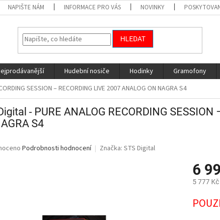
NAPIŠTE NÁM
INFORMACE PRO VÁS
NOVINKY
POSKYTOVAN
HLEDAT
nejprodávanější
Hudební nosiče
Hodinky
Gramofony
RECORDING SESSION – RECORDING LIVE 2007 ANALOG ON NAGRA S4
Digital - PURE ANALOG RECORDING SESSION
NAGRA S4
né
noceno
Podrobnosti hodnocení
Značka:
STS Digital
ní
6 9
u
5 777 Kč
Měrná
POUZ
cena:
ek.