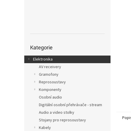
n
e
l
Přeskočit
kategorie
Kategorie
Elektronika
AV receivery
Gramofony
Reprosoustavy
Komponenty
Osobní audio
Digitální osobní přehrávače - stream
Audio a video stolky
Popi
Stojany pro reprosoustavy
Kabely