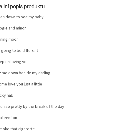
ailní popis produktu
hen down to see my baby
oogie and minor
hining moon
m going to be different
eep on loving you
ay me down beside my darling
t me love you just a little
cky hall
oon so pretty by the break of the day
ixteen ton
Smoke that cigarette