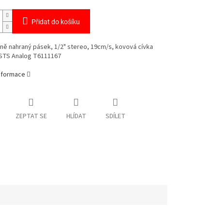
Přidat do košíku
ně nahraný pásek, 1/2" stereo, 19cm/s, kovová cívka
STS Analog T6111167
informace
ZEPTAT SE
HLÍDAT
SDÍLET