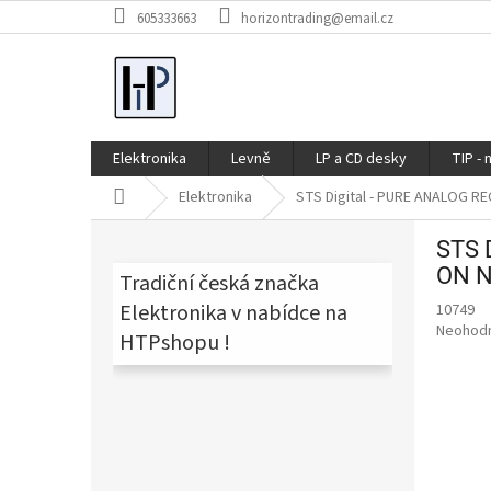
Přejít
605333663
horizontrading@email.cz
na
obsah
Elektronika
Levně
LP a CD desky
TIP - 
Domů
Elektronika
STS Digital - PURE ANALOG 
P
STS 
o
ON 
s
Tradiční česká značka
t
Elektronika v nabídce na
10749
r
Průměr
Neohod
HTPshopu !
a
hodnoce
produkt
n
je
n
0,0
í
z
p
5
a
hvězdič