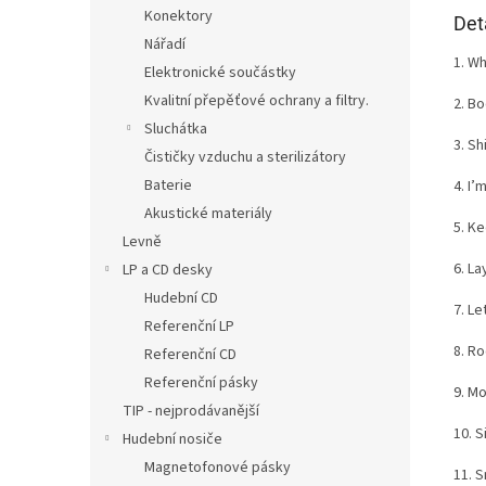
Konektory
Det
Nářadí
1. W
Elektronické součástky
Kvalitní přepěťové ochrany a filtry.
2. B
Sluchátka
3. S
Čističky vzduchu a sterilizátory
Baterie
4. I’
Akustické materiály
5. K
Levně
6. L
LP a CD desky
Hudební CD
7. Le
Referenční LP
8. Ro
Referenční CD
Referenční pásky
9. M
TIP - nejprodávanější
10. S
Hudební nosiče
Magnetofonové pásky
11. 