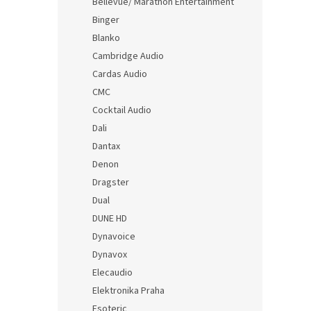
Bellevue/ Marathon Entertainment
Binger
Blanko
Cambridge Audio
Cardas Audio
CMC
Cocktail Audio
Dali
Dantax
Denon
Dragster
Dual
DUNE HD
Dynavoice
Dynavox
Elecaudio
Elektronika Praha
Esoteric