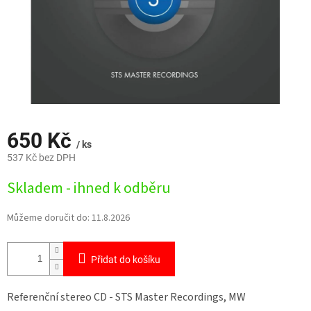
650 Kč
/ ks
537 Kč bez DPH
Měrná
Skladem - ihned k odběru
cena:
Můžeme doručit do:
11.8.2026
Přidat do košíku
Referenční stereo CD - STS Master Recordings, MW