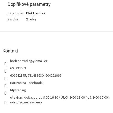
Doplňkové parametry
Kategorie
:
Elektronika
Záruka
:
2 roky
Z
á
p
a
Kontakt
t
horizontrading
@
email.cz
í
605333663
606642175, 731488630, 604262062
Horizon na Facebooku
htptrading
otevírací doba: po,st: 9.00-16.30 / Út,Čt: 9.00-18.00 / pá: 9.00-15.00 h
odin / so,ne: zavřeno