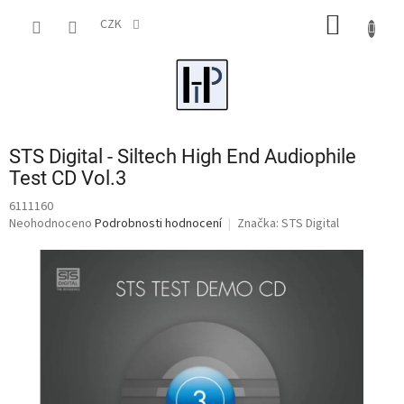
Přejít
NÁKUP
na
CZK
obsah
KOŠÍK
STS Digital - Siltech High End Audiophile
Test CD Vol.3
6111160
Průměrné
Neohodnoceno
Podrobnosti hodnocení
Značka:
STS Digital
hodnocení
produktu
je
0,0
z
5
hvězdiček.