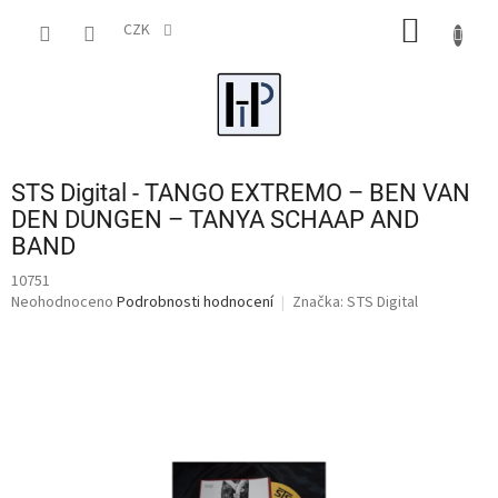
Přejít
NÁKUP
na
CZK
obsah
KOŠÍK
STS Digital - TANGO EXTREMO – BEN VAN
DEN DUNGEN – TANYA SCHAAP AND
BAND
10751
Průměrné
Neohodnoceno
Podrobnosti hodnocení
Značka:
STS Digital
hodnocení
produktu
je
0,0
z
5
hvězdiček.