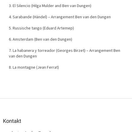
3. El Silencio (Hilga Mulder and Ben van Dungen)
4. Sarabande (Händel) – Arrangement Ben van den Dungen
5. Russische tango (Eduard Artemep)
6. Amsterdam (Ben van den Dungen)
7. La habanera y torreador (Georges Birzet) – Arrangement Ben
van den Dungen
8. La montagne (Jean Ferrat)
Z
á
p
a
Kontakt
t