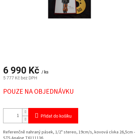
6 990 Kč
/ ks
5 777 Kč bez DPH
Měrná
POUZE NA OBJEDNÁVKU
cena:
Přidat do košíku
Referenčně nahraný pásek, 1/2" stereo, 19cm/s, kovová cívka 26,5cm -
STS Analog T6111136