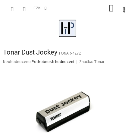
Přejít
NÁKUP
na
CZK
obsah
KOŠÍK
Tonar Dust Jockey
TONAR-4272
Průměrné
Neohodnoceno
Podrobnosti hodnocení
Značka:
Tonar
hodnocení
produktu
je
0,0
z
5
hvězdiček.