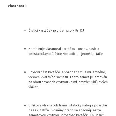
Vlastnosti:
Čistící kartáček je určen pro HiFi i DJ
Kombinuje vlastnosti kartáčku Tonar Classic a
antistatického štětce Nostatic do jedné kartáče!
Střední část kartáče je vyrobena z velmi jemného,
vysoce kvalitního sametu. Tento samet je lemován
na obou stranách vrstvou velmi jemných uhlíkových
vláken
Uhlíková vlákna odstraňují statický náboj z povrchu
desek, takže uvolněný prach se snadněji setře
sametovou vrstvou uprostřed kartáčku i hlubších