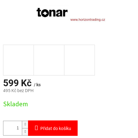
599 Kč
/ ks
495 Kč bez DPH
Měrná
Skladem
cena:
Přidat do košíku