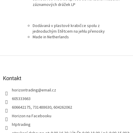
záznamových drážek LP
Dodávaná v plastové krabičce spolu z
jednoduchým štětcem na jehlu přenosky
Made in Netherlands
Z
á
p
a
Kontakt
t
horizontrading
@
email.cz
í
605333663
606642175, 731488630, 604262062
Horizon na Facebooku
htptrading