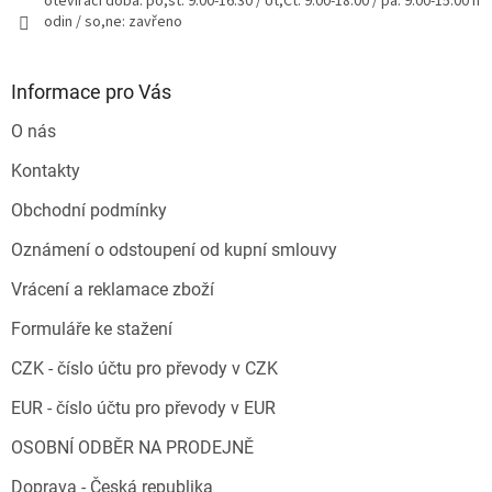
otevírací doba: po,st: 9.00-16.30 / Út,Čt: 9.00-18.00 / pá: 9.00-15.00 h
odin / so,ne: zavřeno
Informace pro Vás
O nás
Kontakty
Obchodní podmínky
Oznámení o odstoupení od kupní smlouvy
Vrácení a reklamace zboží
Formuláře ke stažení
CZK - číslo účtu pro převody v CZK
EUR - číslo účtu pro převody v EUR
OSOBNÍ ODBĚR NA PRODEJNĚ
Doprava - Česká republika