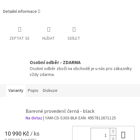
Detailní informace
ZEPTAT SE
HLÍDAT
SDÍLET
Osobní odběr - ZDARMA
Osobní odběr zboží na obchodě je u nás pro zákazníky
vždy zdarma.
Varianty
Popis
Diskuze
Barevné provedení: černá - black
Na dotaz
| YAM-CD-S303-BLK
EAN:
4957812671125
10 990 Kč
/ ks
Do 