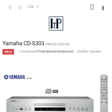
Přejít
NÁKUP
na
CZK
obsah
KOŠÍK
Yamaha CD-S303
YAM-CD-S303-SIL
Průměrné
1 hodnocení
Podrobnosti hodnocení
Značka:
Yamaha
Akce
hodnocení
produktu
je
5,0
z
5
hvězdiček.