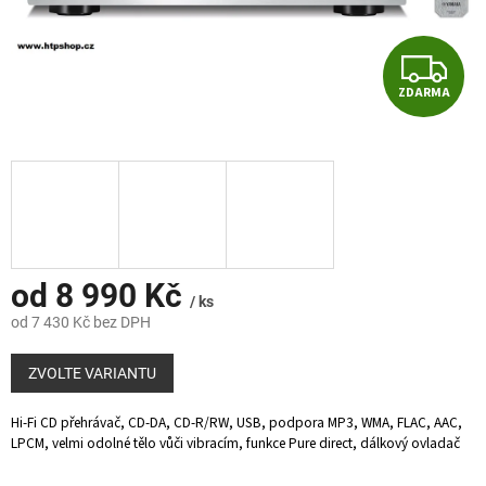
Z
ZDARMA
D
A
R
M
A
od
8 990 Kč
/ ks
od
7 430 Kč
bez DPH
Měrná
cena:
ZVOLTE VARIANTU
Hi-Fi CD přehrávač, CD-DA, CD-R/RW, USB, podpora MP3, WMA, FLAC, AAC,
LPCM, velmi odolné tělo vůči vibracím, funkce Pure direct, dálkový ovladač