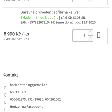
9 083 Kč bez DPH
Barevné provedení: stříbrná - silver
Skladem - ihned k odběru
| YAM-CD-S303-SIL
EAN:
4957812671194
Můžeme doručit do:
11.8.2026
8 990 Kč
/ ks
Do 
7 430 Kč bez DPH
Z
á
p
a
Kontakt
t
horizontrading
@
email.cz
í
605333663
606642175, 731488630, 604262062
Horizon na Facebooku