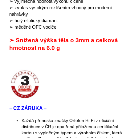
➢ výjimečná hodnota výkonu k ceně
➢ zvuk s vysokým rozlišením vhodný pro moderní
nahrávky
➢ holý eliptický diamant
➢ měděné OFC vodiče
➢ Snížená výška těla o 3mm a celková
hmotnost na 6.0 g
= CZ ZÁRUKA =
Každá přenoska značky Ortofon Hi-Fi z oficiální
distribuce v ČR je opatřená přiloženou certifikační
kartou s vyplněným typem a výrobním číslem, která