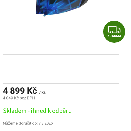
Z
ZDARMA
D
A
R
M
A
4 899 Kč
/ ks
4 049 Kč bez DPH
Měrná
Skladem - ihned k odběru
cena:
Můžeme doručit do:
7.8.2026