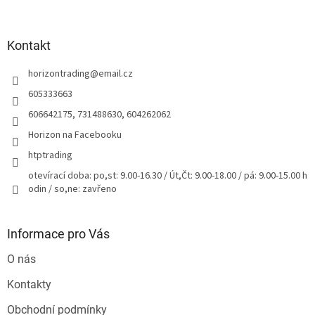
á
p
a
Kontakt
t
horizontrading
@
email.cz
í
605333663
606642175, 731488630, 604262062
Horizon na Facebooku
htptrading
otevírací doba: po,st: 9.00-16.30 / Út,Čt: 9.00-18.00 / pá: 9.00-15.00 h
odin / so,ne: zavřeno
Informace pro Vás
O nás
Kontakty
Obchodní podmínky