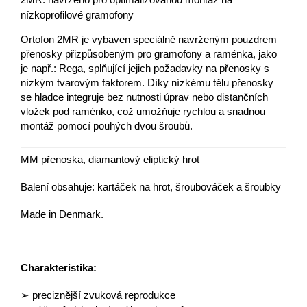
2MR: navrženo pro optimalizovanou montáž na
nízkoprofilové gramofony
Ortofon 2MR je vybaven speciálně navrženým pouzdrem
přenosky přizpůsobeným pro gramofony a raménka, jako
je např.: Rega, splňující jejich požadavky na přenosky s
nízkým tvarovým faktorem. Díky nízkému tělu přenosky
se hladce integruje bez nutnosti úprav nebo distančních
vložek pod raménko, což umožňuje rychlou a snadnou
montáž pomocí pouhých dvou šroubů.
MM přenoska, diamantový eliptický hrot
Balení obsahuje: kartáček na hrot, šroubováček a šroubky
Made in Denmark.
Charakteristika:
➢ preciznější zvuková reprodukce