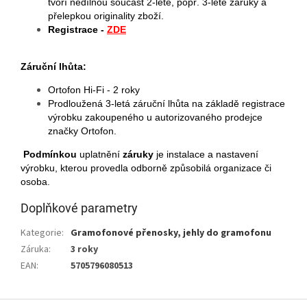
tvoří nedílnou součást 2-leté, popř. 3-leté záruky a
přelepkou originality zboží.
Registrace -
ZDE
Záruční lhůta:
Ortofon Hi-Fi - 2 roky
Prodloužená 3-letá záruční lhůta na základě registrace
výrobku zakoupeného u autorizovaného prodejce
značky Ortofon.
Podmínkou
uplatnění
záruky
je instalace a nastavení
výrobku, kterou provedla odborně způsobilá organizace či
osoba.
Doplňkové parametry
Kategorie
:
Gramofonové přenosky, jehly do gramofonu
Záruka
:
3 roky
EAN
:
5705796080513
Z