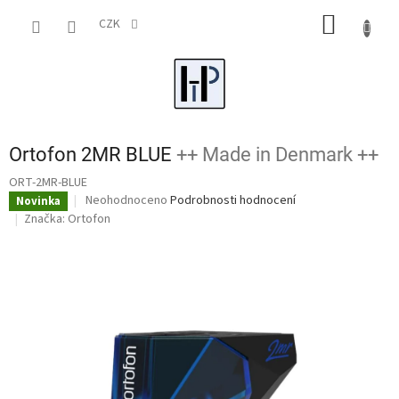
Přejít
NÁKUP
na
CZK
obsah
KOŠÍK
Ortofon 2MR BLUE
++ Made in Denmark ++
ORT-2MR-BLUE
Průměrné
Neohodnoceno
Podrobnosti hodnocení
Novinka
hodnocení
Značka:
Ortofon
produktu
je
0,0
z
5
hvězdiček.