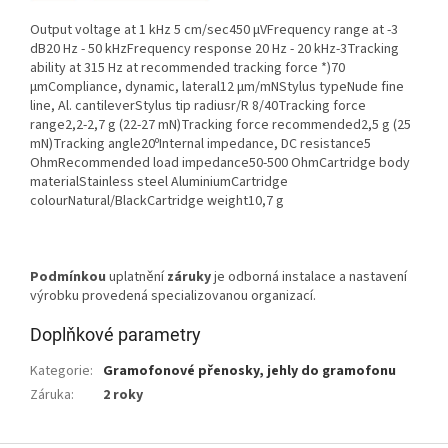
Output voltage at 1 kHz 5 cm/sec450 μVFrequency range at -3
dB20 Hz - 50 kHzFrequency response 20 Hz - 20 kHz-3Tracking
ability at 315 Hz at recommended tracking force *)70
μmCompliance, dynamic, lateral12 μm/mNStylus typeNude fine
line, Al. cantileverStylus tip radiusr/R 8/40Tracking force
range2,2-2,7 g (22-27 mN)Tracking force recommended2,5 g (25
mN)Tracking angle20ºInternal impedance, DC resistance5
OhmRecommended load impedance50-500 OhmCartridge body
materialStainless steel AluminiumCartridge
colourNatural/BlackCartridge weight10,7 g
Podmínkou
uplatnění
záruky
je odborná instalace a nastavení
výrobku provedená specializovanou organizací.
Doplňkové parametry
Kategorie
:
Gramofonové přenosky, jehly do gramofonu
Záruka
:
2 roky