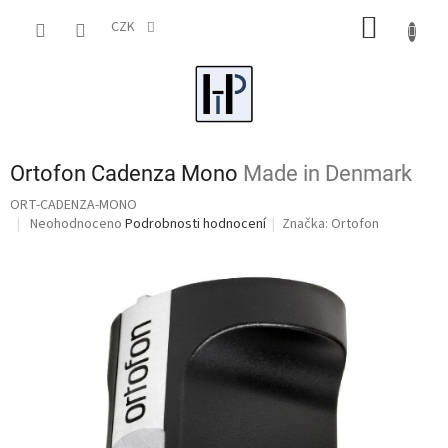
Přejít
NÁKUP
na
CZK
obsah
KOŠÍK
Ortofon Cadenza Mono
Made in Denmark
ORT-CADENZA-MONO
Průměrné
Neohodnoceno
Podrobnosti hodnocení
Značka:
Ortofon
hodnocení
produktu
je
0,0
z
5
hvězdiček.