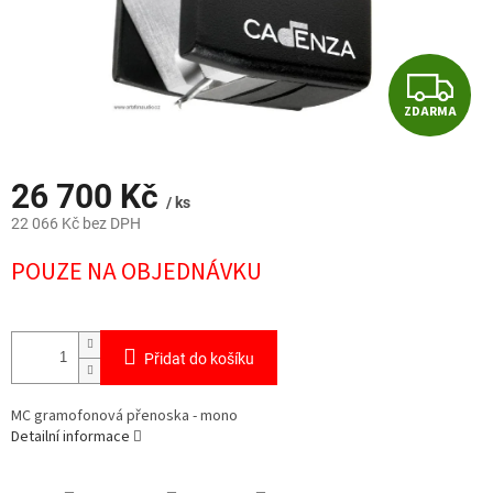
Z
ZDARMA
D
A
26 700 Kč
/ ks
R
22 066 Kč bez DPH
Měrná
M
POUZE NA OBJEDNÁVKU
cena:
A
Přidat do košíku
MC gramofonová přenoska - mono
Detailní informace