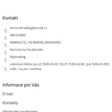
Z
á
p
a
Kontakt
t
horizontrading
@
email.cz
í
605333663
606642175, 731488630, 604262062
Horizon na Facebooku
htptrading
otevírací doba: po,st: 9.00-16.30 / Út,Čt: 9.00-18.00 / pá: 9.00-15.00 h
odin / so,ne: zavřeno
Informace pro Vás
O nás
Kontakty
Obchodní podmínky