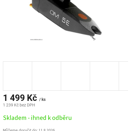
1 499 Kč
/ ks
1 239 Kč bez DPH
Měrná
Skladem - ihned k odběru
cena:
Můžeme doručit do:
11.8.2026