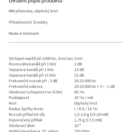
Detailní popis produktu
MM přenoska, eliptický hrot
Příslušenství: šroubky
Made in Denmark.
Výstupní napětí při 1000 Hz, 5cm/sec.
4 mV
Rovnováha kanálů při 1 kHz
2 dB
Separace kanálů při 1 kHz
22 dB
Separace kanálů při 15 kHz
15 dB
Frekvenční rozsah při - 3 dB
20-25.000 Hz
Frekvenční odezva
20-20.000 Hz + 3 / - 1 dB
Sledovací schopnost na 315Hz
65 ?m
Poddajnost
20 ?m / mN
Hrot
Eliptický hrot
Radius špičky hrotu
r / R 8 / 18 ?m
Rozsah přítlačné síly
1,5-2,0 g (15-20 mN)
Doporučený přítlak
1,75 g (17,5 mN)
Sledovací úhel
20 °
Vnitřní impedance, DC odpor
750 Ohm