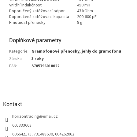
Vnitřní indukčnost
450 mH
Doporučený zatěžovací odpor
47 kOhm
Doporučená zatěžovací kapacita
200-600 pF
Hmotnost přenosky
5 g
Doplňkové parametry
Kategorie
:
Gramofonové přenosky, jehly do gramofonu
Záruka
:
3 roky
EAN
:
5705796010022
Z
á
p
a
Kontakt
t
horizontrading
@
email.cz
í
605333663
606642175, 731488630, 604262062