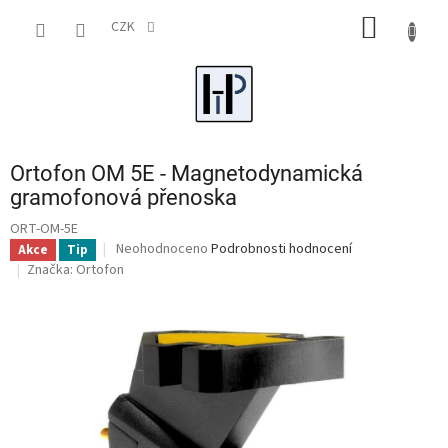
Přejít
NÁKUP
na
CZK
obsah
KOŠÍK
Ortofon OM 5E - Magnetodynamická
gramofonová přenoska
ORT-OM-5E
Průměrné
Neohodnoceno
Podrobnosti hodnocení
Akce
Tip
hodnocení
Značka:
Ortofon
produktu
je
0,0
z
5
hvězdiček.