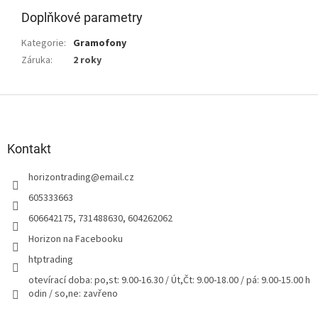
Doplňkové parametry
Kategorie
:
Gramofony
Záruka
:
2 roky
Z
á
p
a
Kontakt
t
horizontrading
@
email.cz
í
605333663
606642175, 731488630, 604262062
Horizon na Facebooku
htptrading
otevírací doba: po,st: 9.00-16.30 / Út,Čt: 9.00-18.00 / pá: 9.00-15.00 h
odin / so,ne: zavřeno