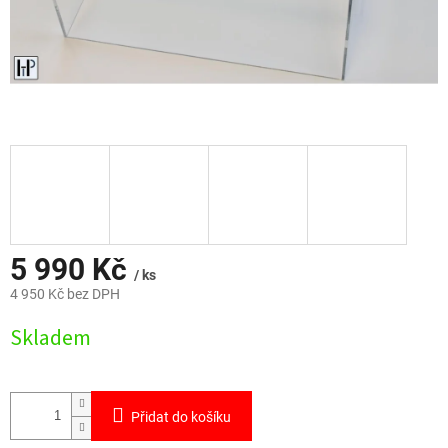
5 990 Kč
/ ks
4 950 Kč bez DPH
Měrná
Skladem
cena:
Přidat do košíku