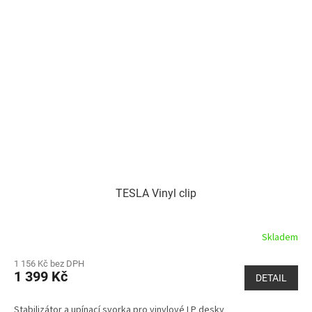
TESLA Vinyl clip
Skladem
1 156 Kč bez DPH
1 399 Kč
DETAIL
Stabilizátor a upínací svorka pro vinylové LP desky