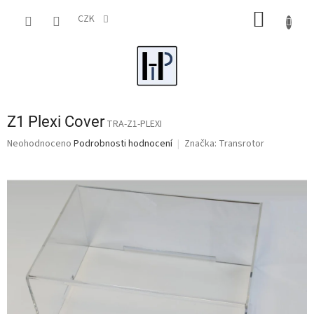
Přejít
NÁKUP
na
CZK
obsah
KOŠÍK
Z1 Plexi Cover
TRA-Z1-PLEXI
Průměrné
Neohodnoceno
Podrobnosti hodnocení
Značka:
Transrotor
hodnocení
produktu
je
0,0
z
5
hvězdiček.