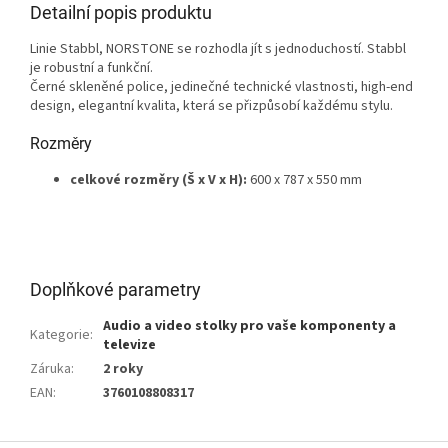
Detailní popis produktu
Linie Stabbl, NORSTONE se rozhodla jít s jednoduchostí. Stabbl
je robustní a funkční.
Černé skleněné police, jedinečné technické vlastnosti, high-end
design, elegantní kvalita, která se přizpůsobí každému stylu.
Rozměry
celkové rozměry (Š x V x H):
600 x 787 x 550 mm
Doplňkové parametry
Audio a video stolky pro vaše komponenty a
Kategorie
:
televize
Záruka
:
2 roky
EAN
:
3760108808317