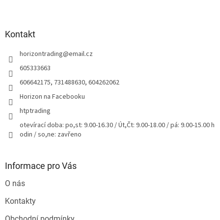
Z
á
p
a
Kontakt
t
horizontrading
@
email.cz
í
605333663
606642175, 731488630, 604262062
Horizon na Facebooku
htptrading
otevírací doba: po,st: 9.00-16.30 / Út,Čt: 9.00-18.00 / pá: 9.00-15.00 h
odin / so,ne: zavřeno
Informace pro Vás
O nás
Kontakty
Obchodní podmínky