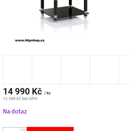
14 990 Kč
/ ks
12 388 Kč bez DPH
Měrná
Na dotaz
cena: