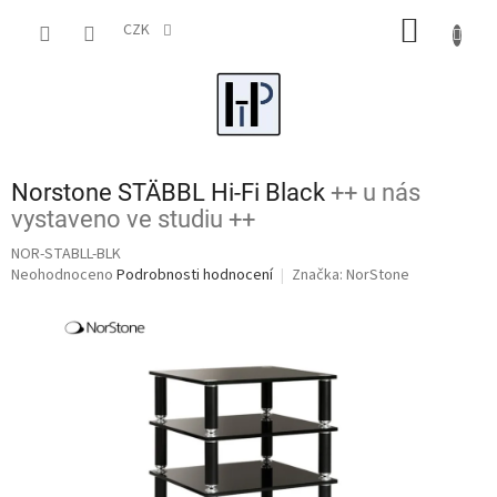
Přejít
NÁKUP
na
CZK
obsah
KOŠÍK
Norstone STÄBBL Hi-Fi Black
++ u nás
vystaveno ve studiu ++
NOR-STABLL-BLK
Průměrné
Neohodnoceno
Podrobnosti hodnocení
Značka:
NorStone
hodnocení
produktu
je
0,0
z
5
hvězdiček.