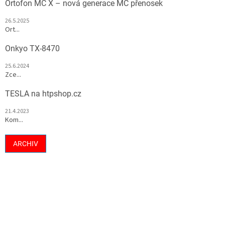
Ortofon MC X – nová generace MC přenosek
26.5.2025
Ort...
Onkyo TX-8470
25.6.2024
Zce...
TESLA na htpshop.cz
21.4.2023
Kom...
ARCHIV