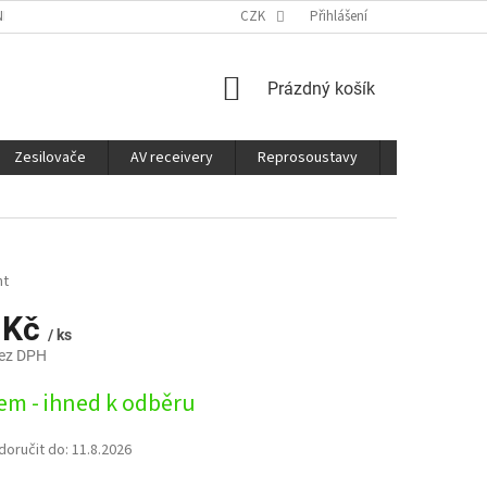
É SLUŽBY
CO JE DOBRÉ VĚDĚT
CZK
Přihlášení
NÁKUPNÍ
Prázdný košík
KOŠÍK
Zesilovače
AV receivery
Reprosoustavy
Sluchátka
nt
 Kč
/ ks
bez DPH
em - ihned k odběru
oručit do:
11.8.2026