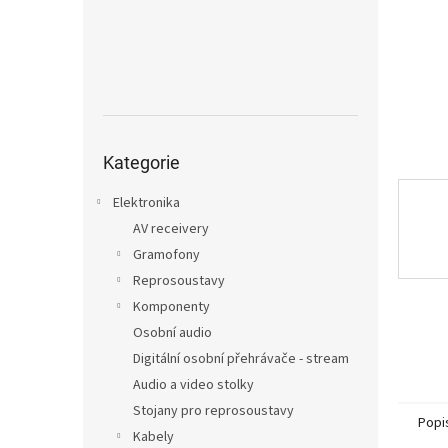
n
e
l
Přeskočit
kategorie
Kategorie
Elektronika
AV receivery
Gramofony
Reprosoustavy
Komponenty
Osobní audio
Digitální osobní přehrávače - stream
Audio a video stolky
Stojany pro reprosoustavy
Popi
Kabely