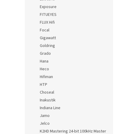
Exposure
FITUEYES
FLUX Hifi
Focal
Gigawatt
Goldring
Grado
Hana
Heco
Hifiman
HTP
Choseal
Inakustik
Indiana Line
Jamo
Jelco
K2HD Mastering 24-bit 100kHz Master