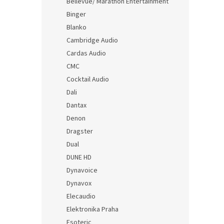
Bellevue/ Marathon Entertainment
Binger
Blanko
Cambridge Audio
Cardas Audio
CMC
Cocktail Audio
Dali
Dantax
Denon
Dragster
Dual
DUNE HD
Dynavoice
Dynavox
Elecaudio
Elektronika Praha
Esoteric