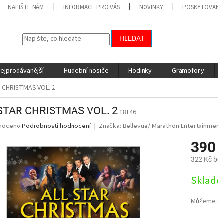
NAPIŠTE NÁM
INFORMACE PRO VÁS
NOVINKY
POSKYTOVAN
HLEDAT
nejprodávanější
Hudební nosiče
Hodinky
Gramofony
 CHRISTMAS VOL. 2
STAR CHRISTMAS VOL. 2
18146
né
noceno
Podrobnosti hodnocení
Značka:
Bellevue/ Marathon Entertainme
ní
390
u
322 Kč 
Měrná
Sklad
cena:
ek.
Můžeme d